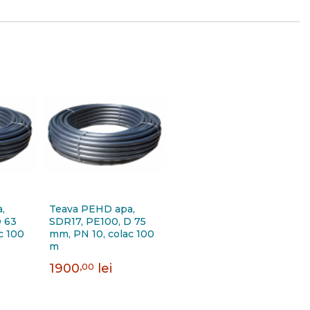
,
Teava PEHD apa,
D 63
SDR17, PE100, D 75
c 100
mm, PN 10, colac 100
m
1900
,00
lei