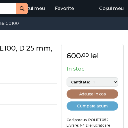
Contul meu
Favorite
Coșul meu
Cauta
36100100
E100, D 25 mm,
600
lei
,00
In stoc
Adauga in cos
Cumpara acum
Cod produs: POLIET052
Livrare: 1-4 zile lucratoare