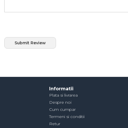
Submit Review
Informatii
Plata si livrarea
Despre noi
Cum cumpar
Termeni si conditii
Retur