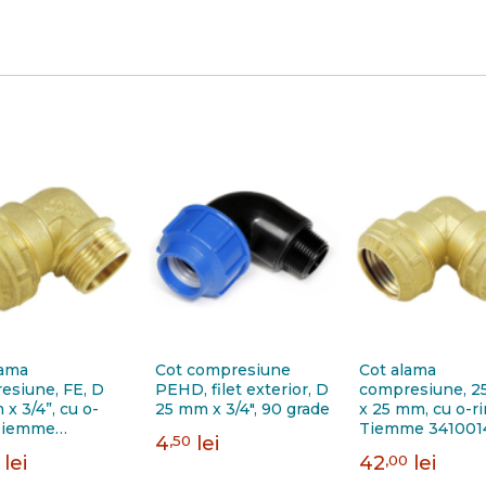
lama
Cot compresiune
Cot alama
esiune, FE, D
PEHD, filet exterior, D
compresiune, 
x 3/4”, cu o-
25 mm x 3/4", 90 grade
x 25 mm, cu o-ri
 Tiemme
Tiemme 341001
4
,50
lei
020
lei
42
,00
lei