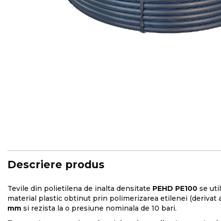
Skip
to
the
beginning
of
the
images
Descriere produs
gallery
Tevile din polietilena de inalta densitate
PEHD PE100
se uti
material plastic obtinut prin polimerizarea etilenei (deriva
mm
si rezista la o presiune nominala de 10 bari.