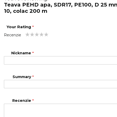
Teava PEHD apa, SDR17, PE100, D 25 m
10, colac 200 m
Your Rating
Recenzie
1
2
3
4
5
star
stars
stars
stars
stars
Nickname
Summary
Recenzie