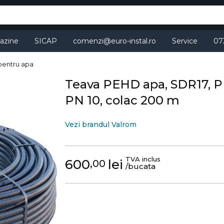
azine
SICAP
comenzi@euro-instal.ro
Service
07
pentru apa
Teava PEHD apa, SDR17, P
PN 10, colac 200 m
Vezi brandul Valrom
TVA inclus
600
lei
,00
/bucata