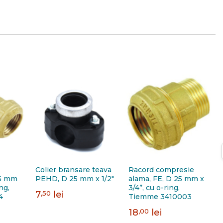
Colier bransare teava
Racord compresie
25 mm
PEHD, D 25 mm x 1/2"
alama, FE, D 25 mm x
ng,
3/4”, cu o-ring,
7
,50
lei
4
Tiemme 3410003
18
,00
lei