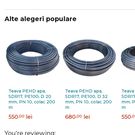
Alte alegeri populare
Teava PEHD apa,
Teava PEHD apa,
Teava
SDR17, PE100, D 20
SDR17, PE100, D 32
SDR17
mm, PN 10, colac 200
mm, PN 10, colac 200
mm, P
m
m
m
550
,00
lei
680
,00
lei
550
,
You're reviewing: