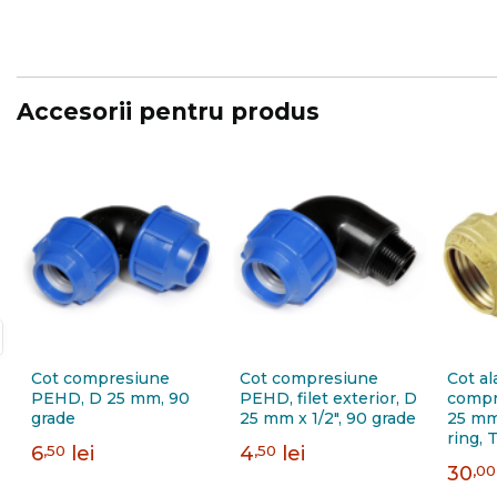
Accesorii pentru produs
Cot compresiune
Cot compresiune
Cot a
PEHD, D 25 mm, 90
PEHD, filet exterior, D
compr
grade
25 mm x 1/2", 90 grade
25 mm 
ring,
6
,50
lei
4
,50
lei
3410
30
,00