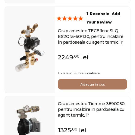
1
Recenzie
Add
Evaluare:
Your Review
100
100
% of
Grup amestec TECEfloor SLQ
ES2C 15-60/130, pentru incalzire
in pardoseala cu agent termic, 1"
2249
lei
,00
Livrare in 1-5 zile lucratoare.
Adauga in cos
Grup amestec Tiemme 3890050,
pentru incalzire in pardoseala cu
agent termic, 1"
1325
lei
,00