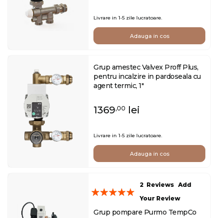
Livrare in 1-5 zile lucratoare.
Adauga in cos
Grup amestec Valvex Proff Plus,
pentru incalzire in pardoseala cu
agent termic, 1"
1369
lei
,00
Livrare in 1-5 zile lucratoare.
Adauga in cos
2
Reviews
Add
Evaluare:
Your Review
100
100
% of
Grup pompare Purmo TempCo