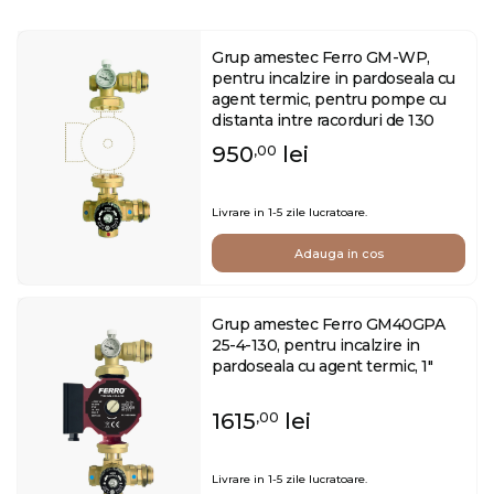
Grup amestec Ferro GM-WP,
pentru incalzire in pardoseala cu
agent termic, pentru pompe cu
distanta intre racorduri de 130
mm
950
lei
,00
Livrare in 1-5 zile lucratoare.
Adauga in cos
Grup amestec Ferro GM40GPA
25-4-130, pentru incalzire in
pardoseala cu agent termic, 1"
1615
lei
,00
Livrare in 1-5 zile lucratoare.