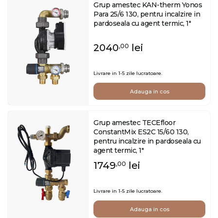
Grup amestec KAN-therm Yonos
Para 25/6 130, pentru incalzire in
pardoseala cu agent termic, 1"
2040
lei
,00
Livrare in 1-5 zile lucratoare.
Adauga in cos
Grup amestec TECEfloor
ConstantMix ES2C 15/60 130,
pentru incalzire in pardoseala cu
agent termic, 1"
1749
lei
,00
Livrare in 1-5 zile lucratoare.
Adauga in cos