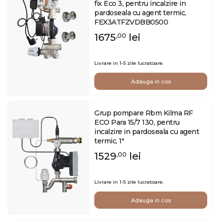
fix Eco 3, pentru incalzire in
pardoseala cu agent termic,
FEX3ATFZVDBB0500
1675
lei
,00
Livrare in 1-5 zile lucratoare.
Adauga in cos
Grup pompare Rbm Kilma RF
ECO Para 15/7 130, pentru
incalzire in pardoseala cu agent
termic, 1"
1529
lei
,00
Livrare in 1-5 zile lucratoare.
Adauga in cos