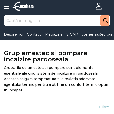
Skip
to
Content
Despre noi
Contact
Magazine
SICAP
comenzi@euro-ins
Grup amestec si pompare
incalzire pardoseala
Grupurile de amestec si pompare sunt elemente
esentiale ale unui sistem de incalzire in pardoseala.
Acestea asigura temperatura si circulatia adecvate
agentului termic pentru a obtine un confort termic optim
in incaperi.
Filtre