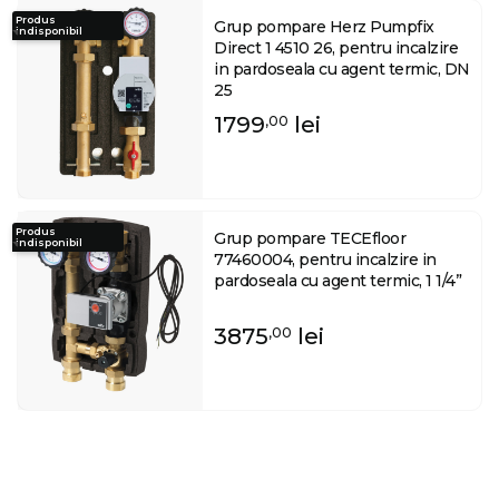
Produs
Grup pompare Herz Pumpfix
indisponibil
Direct 1 4510 26, pentru incalzire
in pardoseala cu agent termic, DN
25
1799
lei
,00
Produs
Grup pompare TECEfloor
indisponibil
77460004, pentru incalzire in
pardoseala cu agent termic, 1 1/4”
3875
lei
,00