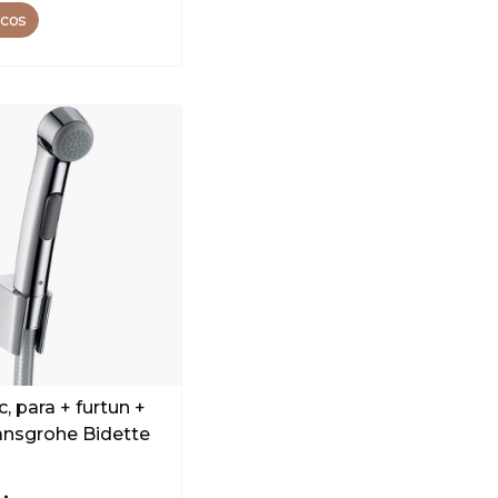
 cos
c, para + furtun +
ansgrohe Bidette