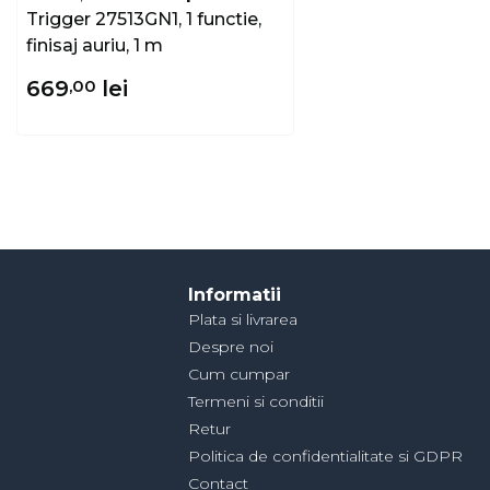
Trigger 27513GN1, 1 functie,
finisaj auriu, 1 m
669
,00
lei
Informatii
Plata si livrarea
Despre noi
Cum cumpar
Termeni si conditii
Retur
Politica de confidentialitate si GDPR
Contact