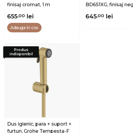
finisaj cromat, 1 m
BD651XG, finisaj neg
functie, 1.25 m
655
,00
lei
645
,00
lei
Adauga in cos
Produs
indisponibil
Dus igienic, para + suport +
furtun, Grohe Tempesta-F