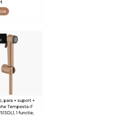
ei
 cos
l
c, para + suport +
rohe Tempesta-F
513DL1, 1 functie,