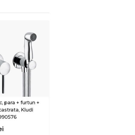
c, para + furtun +
castrata, Kludi
990576
ei