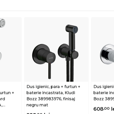
Dus igienic, para + furtun +
Dus igieni
furtun +
baterie incastrata, Kludi
baterie in
ard
Bozz 389983976, finisaj
Bozz 389
,
negru mat
608
,00
l
saj