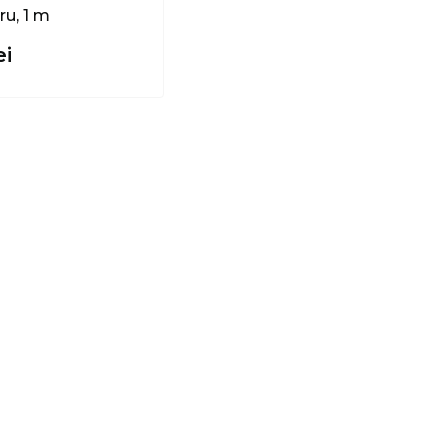
ru, 1 m
ei