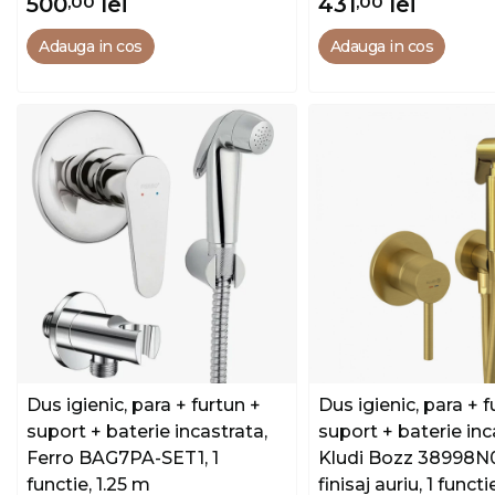
500
,00
lei
431
,00
lei
cromat
Adauga in cos
Adauga in cos
Dus igienic, para + furtun +
Dus igienic, para + f
suport + baterie incastrata,
suport + baterie inc
Ferro BAG7PA-SET1, 1
Kludi Bozz 38998N
functie, 1.25 m
finisaj auriu, 1 functi