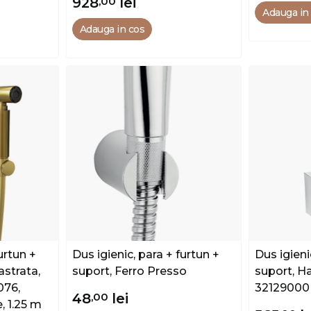
928
,00
lei
Adauga in
Adauga in cos
urtun +
Dus igienic, para + furtun +
Dus igieni
astrata,
suport, Ferro Presso
suport, H
076,
32129000
48
,00
lei
e, 1.25 m