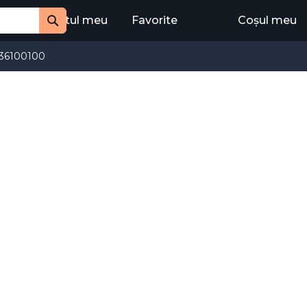
Contul meu
Favorite
Coșul meu
Cauta
36100100