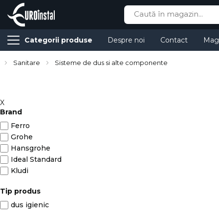
Cauta
Categorii produse
Despre noi
Contact
Mag
Sanitare
Sisteme de dus si alte componente
X
Brand
Ferro
Grohe
Hansgrohe
Ideal Standard
Kludi
Tip produs
dus igienic