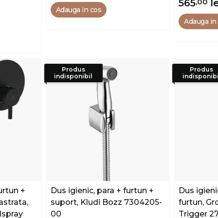
565
,00
l
Adauga in cos
Adauga in
Produs
Produs
indisponibil
indisponibi
urtun +
Dus igienic, para + furtun +
Dus igieni
astrata,
suport, Kludi Bozz 7304205-
furtun, G
lspray
00
Trigger 27