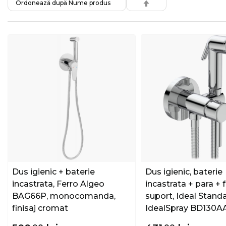
SET
DESCENDING
DIRECTION
Dus igienic + baterie
Dus igienic, baterie
incastrata, Ferro Algeo
incastrata + para + 
BAG66P, monocomanda,
suport, Ideal Stand
finisaj cromat
IdealSpray BD130AA
monocomanda, fini