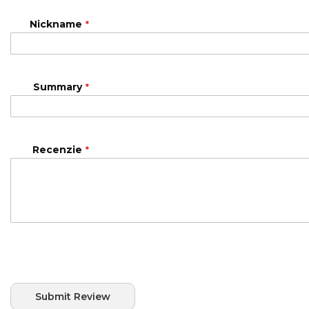
star
stars
stars
stars
stars
Nickname
Summary
Recenzie
Submit Review