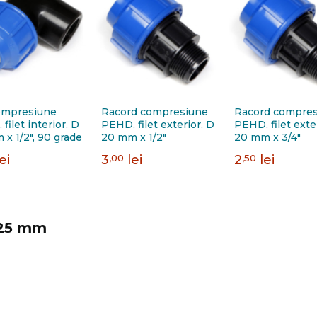
ompresiune
Racord compresiune
Racord compre
filet interior, D
PEHD, filet exterior, D
PEHD, filet exte
x 1/2", 90 grade
20 mm x 1/2"
20 mm x 3/4"
lei
3
,00
lei
2
,50
lei
 25 mm