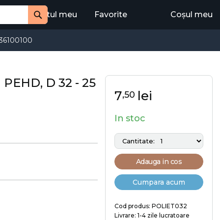
Contul meu
Favorite
Coșul meu
Cauta
36100100
PEHD, D 32 - 25
7
lei
,50
In stoc
Adauga in cos
Cumpara acum
Cod produs: POLIET032
Livrare: 1-4 zile lucratoare