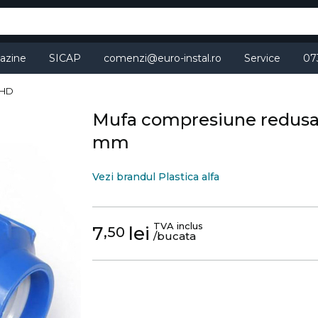
azine
SICAP
comenzi@euro-instal.ro
Service
07
EHD
Mufa compresiune redusa 
mm
Vezi brandul Plastica alfa
TVA inclus
7
lei
,50
/bucata