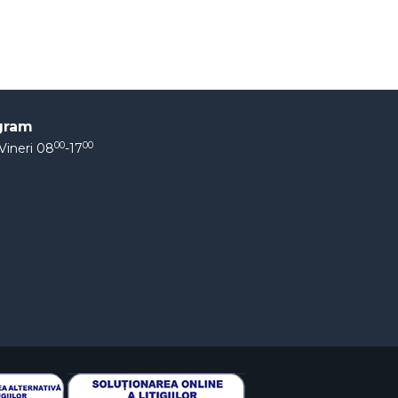
gram
00
00
Vineri 08
-17