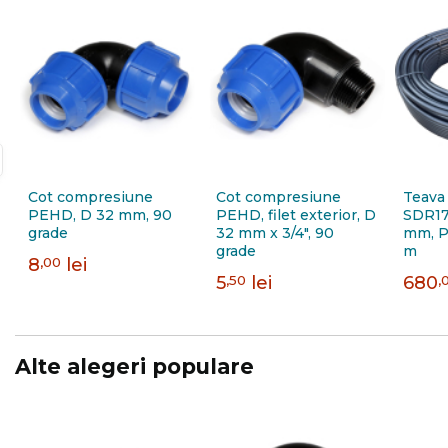
Cot compresiune
Cot compresiune
Teava
PEHD, D 32 mm, 90
PEHD, filet exterior, D
SDR17
grade
32 mm x 3/4", 90
mm, P
grade
m
8
,00
lei
5
,50
lei
680
,
Alte alegeri populare