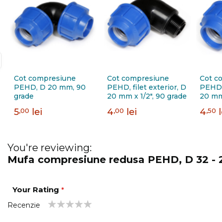
Cot compresiune
Cot compresiune
Cot c
PEHD, D 20 mm, 90
PEHD, filet exterior, D
PEHD, 
grade
20 mm x 1/2", 90 grade
20 mm 
5
,00
lei
4
,00
lei
4
,50
You're reviewing:
Mufa compresiune redusa PEHD, D 32 -
Your Rating
Recenzie
1
2
3
4
5