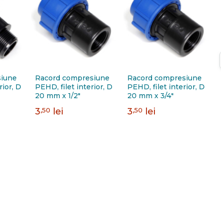
siune
Racord compresiune
Racord compresiune
rior, D
PEHD, filet interior, D
PEHD, filet interior, D
20 mm x 1/2"
20 mm x 3/4"
3
,50
lei
3
,50
lei