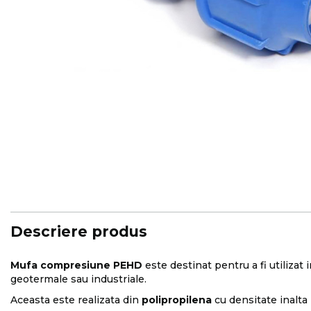
Skip
to
the
beginning
of
the
images
Descriere produs
gallery
Mufa compresiune PEHD
este destinat pentru a fi utilizat 
geotermale sau industriale.
Aceasta este realizata din
polipropilena
cu densitate inalta