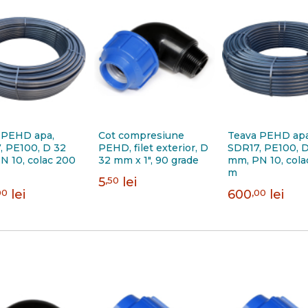
 PEHD apa,
Cot compresiune
Teava PEHD apa
, PE100, D 32
PEHD, filet exterior, D
SDR17, PE100, D
N 10, colac 200
32 mm x 1", 90 grade
mm, PN 10, cola
m
5
,50
lei
00
lei
600
,00
lei