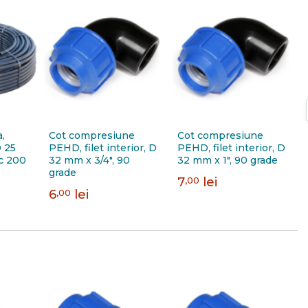
,
Cot compresiune
Cot compresiune
 25
PEHD, filet interior, D
PEHD, filet interior, D
c 200
32 mm x 3/4", 90
32 mm x 1", 90 grade
grade
7
,00
lei
6
,00
lei