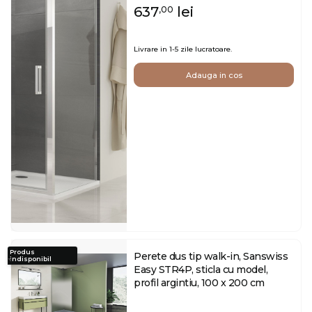
637
lei
,00
Livrare in 1-5 zile lucratoare.
Adauga in cos
Produs
Perete dus tip walk-in, Sanswiss
indisponibil
Easy STR4P, sticla cu model,
profil argintiu, 100 x 200 cm