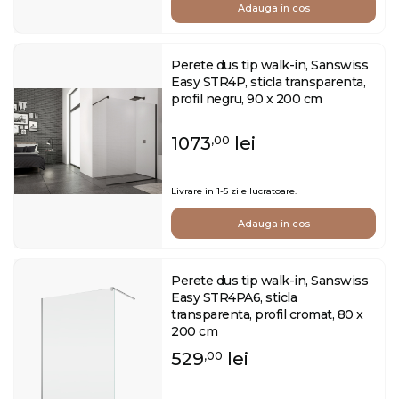
Adauga in cos
Perete dus tip walk-in, Sanswiss
Easy STR4P, sticla transparenta,
profil negru, 90 x 200 cm
1073
lei
,00
Livrare in 1-5 zile lucratoare.
Adauga in cos
Perete dus tip walk-in, Sanswiss
Easy STR4PA6, sticla
transparenta, profil cromat, 80 x
200 cm
529
lei
,00