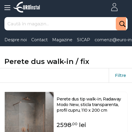
Skip
to
Content
Despre noi
Contact
Magazine
SICAP
comenzi@euro-ins
Perete dus walk-in / fix
Filtre
Perete dus tip walk-in, Radaway
Modo New, sticla transparenta,
profil cupru, 110 x 200 cm
2598
lei
,00