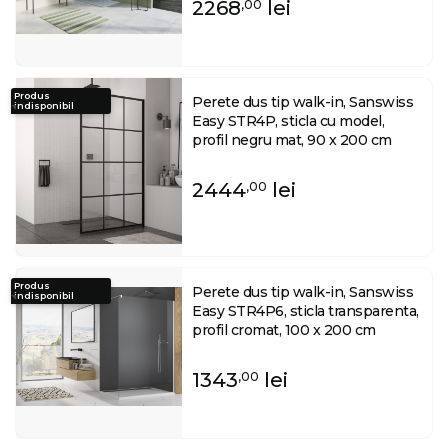
2268
lei
,00
Produs
Perete dus tip walk-in, Sanswiss
indisponibil
Easy STR4P, sticla cu model,
profil negru mat, 90 x 200 cm
2444
lei
,00
Produs
Perete dus tip walk-in, Sanswiss
indisponibil
Easy STR4P6, sticla transparenta,
profil cromat, 100 x 200 cm
1343
lei
,00