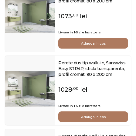
profil cromat, 80 x 200 cm
1073
lei
,00
Livrare in 1-5 zile lucratoare.
Adauga in cos
Perete dus tip walk-in, Sanswiss
Easy STR4P, sticla transparenta,
profil cromat, 90 x 200 cm
1028
lei
,00
Livrare in 1-5 zile lucratoare.
Adauga in cos