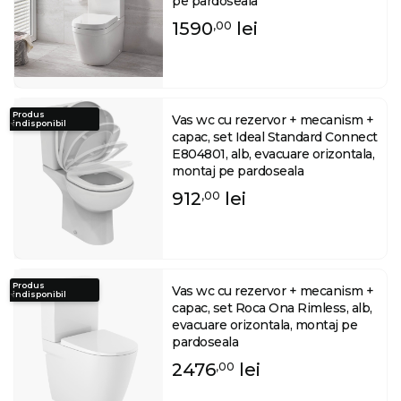
pe pardoseala
1590
lei
,00
Produs
Vas wc cu rezervor + mecanism +
indisponibil
capac, set Ideal Standard Connect
E804801, alb, evacuare orizontala,
montaj pe pardoseala
912
lei
,00
Produs
Vas wc cu rezervor + mecanism +
indisponibil
capac, set Roca Ona Rimless, alb,
evacuare orizontala, montaj pe
pardoseala
2476
lei
,00