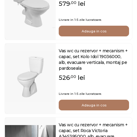
579
lei
,00
Livrare in 1-5 zile lucratoare.
Adauga in cos
Vas wc cu rezervor + mecanism +
capac, set Kolo Idol 19036000,
alb, evacuare verticala, montaj pe
pardoseala
526
lei
,00
Livrare in 1-5 zile lucratoare.
Adauga in cos
Vas wc cu rezervor + mecanism +
capac, set Roca Victoria
A34S395000, alb, evacuare