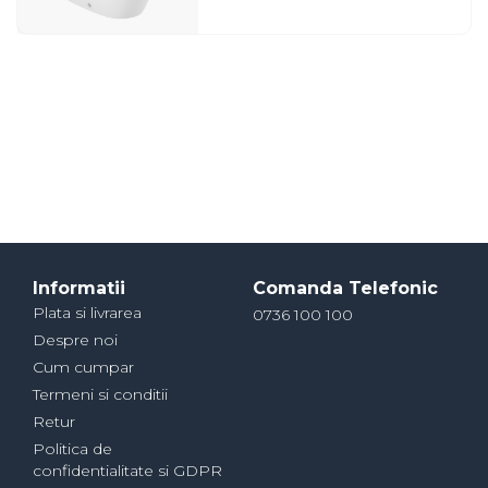
Informatii
Comanda Telefonic
Plata si livrarea
0736 100 100
Despre noi
Cum cumpar
Termeni si conditii
Retur
Politica de
confidentialitate si GDPR