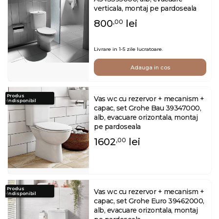
verticala, montaj pe pardoseala
800
lei
,00
Livrare in 1-5 zile lucratoare.
Adauga in cos
Produs
Vas wc cu rezervor + mecanism +
indisponibil
capac, set Grohe Bau 39347000,
alb, evacuare orizontala, montaj
pe pardoseala
1602
lei
,00
Produs
Vas wc cu rezervor + mecanism +
indisponibil
capac, set Grohe Euro 39462000,
alb, evacuare orizontala, montaj