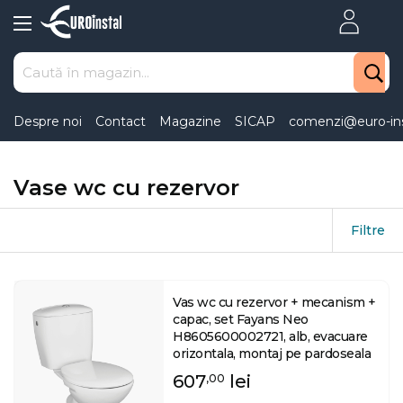
Skip
to
Content
Despre noi
Contact
Magazine
SICAP
comenzi@euro-ins
Vase wc cu rezervor
Filtre
Vas wc cu rezervor + mecanism +
capac, set Fayans Neo
H8605600002721, alb, evacuare
orizontala, montaj pe pardoseala
607
lei
,00