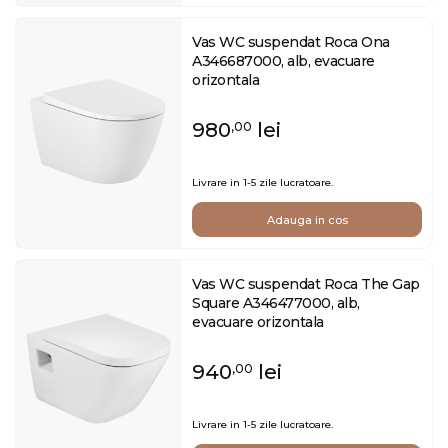
Vas WC suspendat Roca Ona
A346687000, alb, evacuare
orizontala
980
lei
,00
Livrare in 1-5 zile lucratoare.
Adauga in cos
Vas WC suspendat Roca The Gap
Square A346477000, alb,
evacuare orizontala
940
lei
,00
Livrare in 1-5 zile lucratoare.