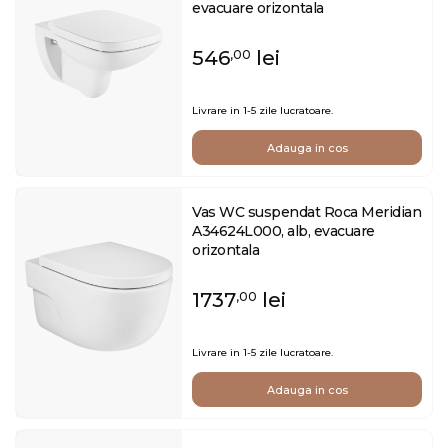
evacuare orizontala
546
lei
,00
Livrare in 1-5 zile lucratoare.
Adauga in cos
Vas WC suspendat Roca Meridian
A34624L000, alb, evacuare
orizontala
1737
lei
,00
Livrare in 1-5 zile lucratoare.
Adauga in cos