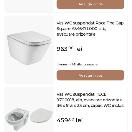
Adauga in cos
Vas WC suspendat Roca The Gap
Square A34647L000, alb,
evacuare orizontala
963
lei
,00
Livrare in 1-5 zile lucratoare.
Adauga in cos
Vas WC suspendat TECE
9700018, alb, evacuare orizontala,
36 x 51.5 x 35 cm, capac WC inclus
459
lei
,00