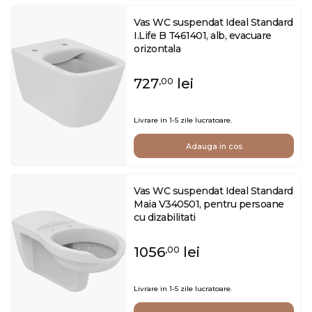
Vas WC suspendat Ideal Standard
I.Life B T461401, alb, evacuare
orizontala
727
lei
,00
Livrare in 1-5 zile lucratoare.
Adauga in cos
Vas WC suspendat Ideal Standard
Maia V340501, pentru persoane
cu dizabilitati
1056
lei
,00
Livrare in 1-5 zile lucratoare.