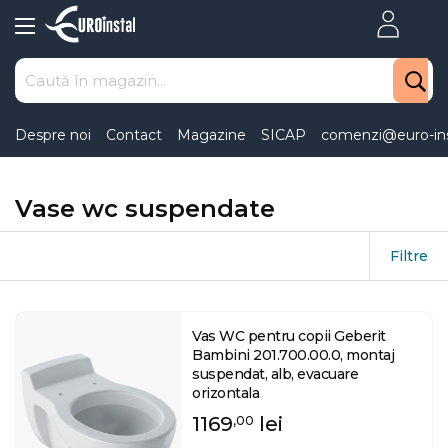
Skip
to
Content
Despre noi
Contact
Magazine
SICAP
comenzi@euro-ins
Vase wc suspendate
Filtre
Vas WC pentru copii Geberit
Bambini 201.700.00.0, montaj
suspendat, alb, evacuare
orizontala
1169
lei
,00