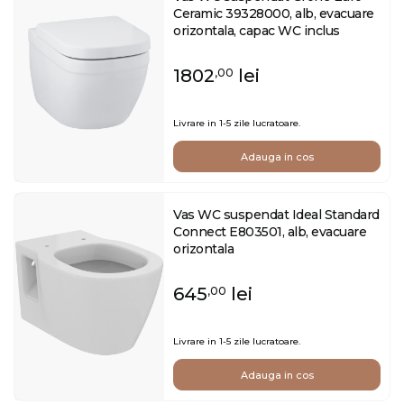
Ceramic 39328000, alb, evacuare
orizontala, capac WC inclus
1802
lei
,00
Livrare in 1-5 zile lucratoare.
Adauga in cos
Vas WC suspendat Ideal Standard
Connect E803501, alb, evacuare
orizontala
645
lei
,00
Livrare in 1-5 zile lucratoare.
Adauga in cos