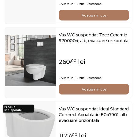
Livrare in 1-5 zile lucratoare.
Adauga in cos
Vas WC suspendat Tece Ceramic
9700004, alb, evacuare orizontala
260
lei
,00
Livrare in 1-5 zile lucratoare.
Adauga in cos
Produs
Vas WC suspendat Ideal Standard
indisponibil
Connect Aquablade E047901, alb,
evacuare orizontala
1127
lei
,00