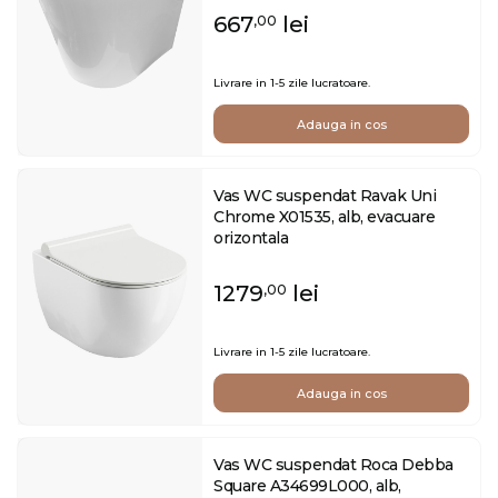
667
lei
,00
Livrare in 1-5 zile lucratoare.
Adauga in cos
Vas WC suspendat Ravak Uni
Chrome X01535, alb, evacuare
orizontala
1279
lei
,00
Livrare in 1-5 zile lucratoare.
Adauga in cos
Vas WC suspendat Roca Debba
Square A34699L000, alb,