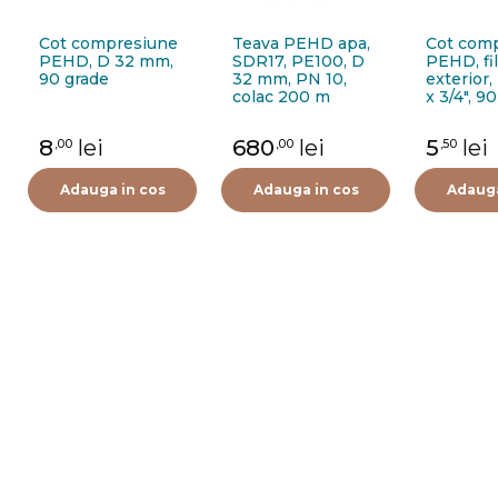
Cot compresiune
Teava PEHD apa,
Cot com
PEHD, D 32 mm,
SDR17, PE100, D
PEHD, fi
90 grade
32 mm, PN 10,
exterior
colac 200 m
x 3/4", 9
8
lei
680
lei
5
lei
,00
,00
,50
Adauga in cos
Adauga in cos
Adauga