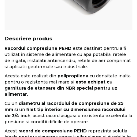
Descriere produs
Racordul compresiune PEHD
este destinat pentru a fi
utilizat in sisteme de alimentare cu apa potabila, retele
de irigatii, instalatii antiincendiu, retele de aer comprimat
si aplicatii geotermale sau industriale.
Acesta este realizat din
polipropilena
cu densitate inalta
pentru o rezistenta mai mare si
este echipat cu
garnitura de etansare din NBR special pentru uz
alimentar.
Cu un
diametru al racordului de compresiune de 25
mm
si un
filet tip interior cu dimensiunea racordului
de 3/4 inch
, acest racord asigura o rezistenta excelenta la
presiune si conditii dificile de operare.
Acest
racord de compresiune PEHD
reprezinta solutia
ideala pentru asigurarea conexiunilor sigure si durabile in