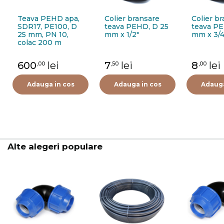
Teava PEHD apa,
Colier bransare
Colier b
SDR17, PE100, D
teava PEHD, D 25
teava PE
25 mm, PN 10,
mm x 1/2"
mm x 3/4
colac 200 m
600
lei
7
lei
8
lei
,00
,50
,00
Adauga in cos
Adauga in cos
Adauga
Alte alegeri populare