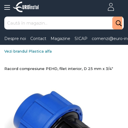
Skip
to
Content
Despre noi
Contact
Magazine
SICAP
comenzi@euro-ins
Vezi brandul Plastica alfa
Racord compresiune PEHD, filet interior, D 25 mm x 3/4"
Skip
to
the
end
of
the
images