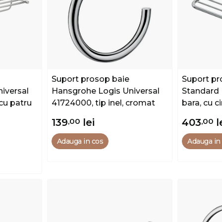
Suport prosop baie
Suport pr
iversal
Hansgrohe Logis Universal
Standard 
cu patru
41724000, tip inel, cromat
bara, cu c
139
,00
lei
403
,00
l
Adauga in cos
Adauga in