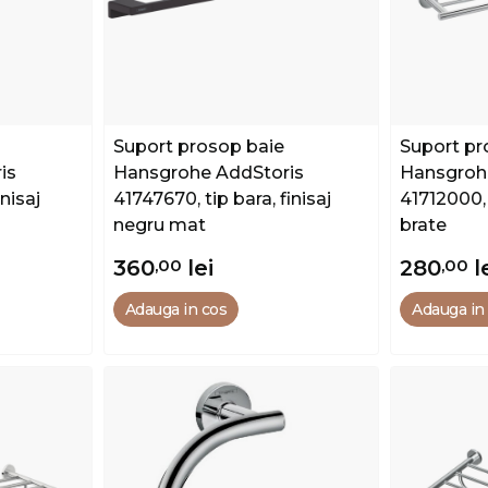
Suport prosop baie
Suport pr
is
Hansgrohe AddStoris
Hansgrohe
inisaj
41747670, tip bara, finisaj
41712000, 
negru mat
brate
360
,00
lei
280
,00
l
Adauga in cos
Adauga in