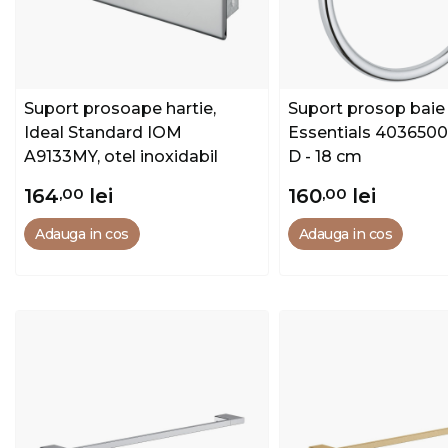
Suport prosoape hartie,
Suport prosop baie
Ideal Standard IOM
Essentials 40365001,
A9133MY, otel inoxidabil
D - 18 cm
164
,00
lei
160
,00
lei
Adauga in cos
Adauga in cos