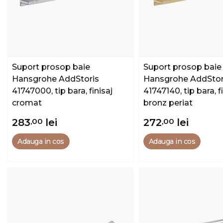
Suport prosop baie
Suport prosop baie
Hansgrohe AddStoris
Hansgrohe AddStor
41747000, tip bara, finisaj
41747140, tip bara, f
cromat
bronz periat
283
,00
lei
272
,00
lei
Adauga in cos
Adauga in cos