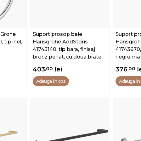
 Grohe
Suport prosop baie
Suport pr
 tip inel,
Hansgrohe AddStoris
Hansgroh
41743140, tip bara, finisaj
41743670, 
bronz periat, cu doua brate
negru mat
403
,00
lei
376
,00
l
Adauga in cos
Adauga in