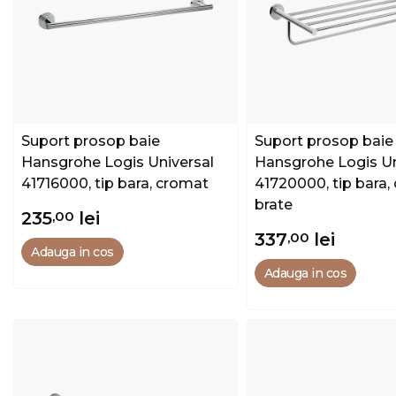
Suport prosop baie
Suport prosop baie
Hansgrohe Logis Universal
Hansgrohe Logis Un
41716000, tip bara, cromat
41720000, tip bara, 
brate
235
,00
lei
337
,00
lei
Adauga in cos
Adauga in cos