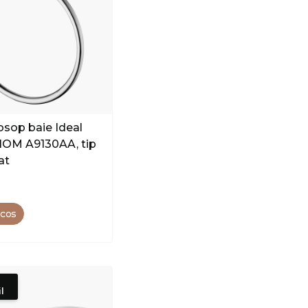
osop baie Ideal
IOM A9130AA, tip
at
 cos
l