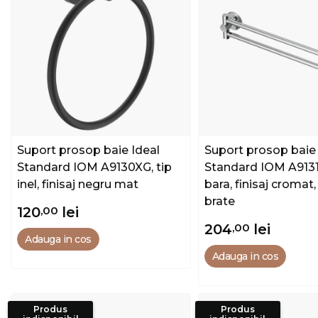
Suport prosop baie Ideal
Suport prosop baie 
Standard IOM A9130XG, tip
Standard IOM A9131
inel, finisaj negru mat
bara, finisaj cromat
brate
120
,00
lei
204
,00
lei
Adauga in cos
Adauga in cos
Produs
Produs