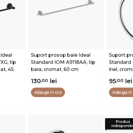
Ideal
Suport prosop baie Ideal
Suport pr
XG, tip
Standard IOM A9118AA, tip
Standard 
mat, 45
bara, cromat, 60 cm
inel, crom
130
,00
lei
95
,00
lei
Adauga in cos
Adauga in
Produs
indisponibi