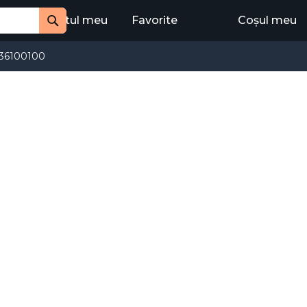
Contul meu
Favorite
Coșul meu
Cauta
36100100