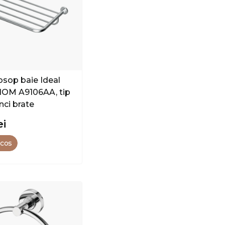
osop baie Ideal
IOM A9106AA, tip
inci brate
ei
 cos