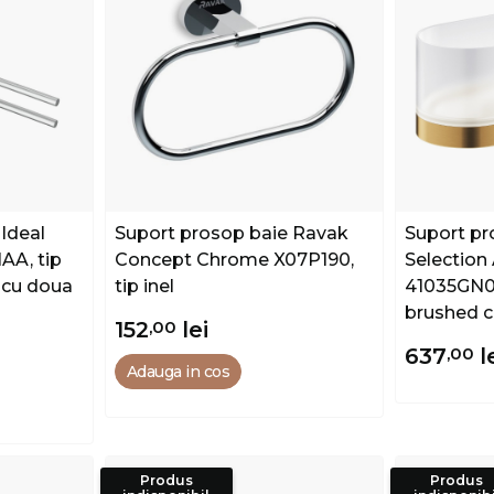
Ideal
Suport prosop baie Ravak
Suport pr
AA, tip
Concept Chrome X07P190,
Selection
, cu doua
tip inel
41035GN0, 
brushed c
152
,00
lei
637
,00
l
Adauga in cos
Produs
Produs