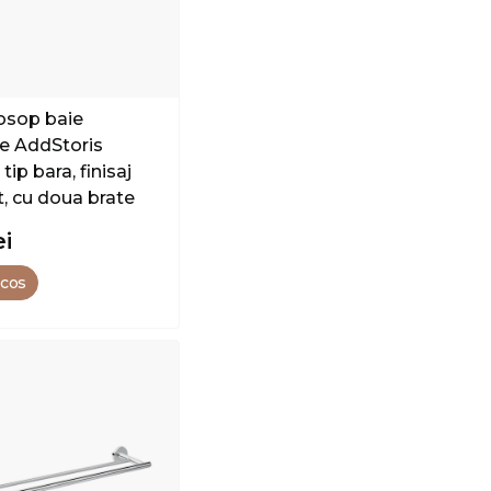
osop baie
e AddStoris
tip bara, finisaj
, cu doua brate
ei
 cos