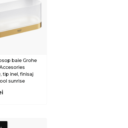
osop baie Grohe
 Accesories
tip inel, finisaj
ool sunrise
ei