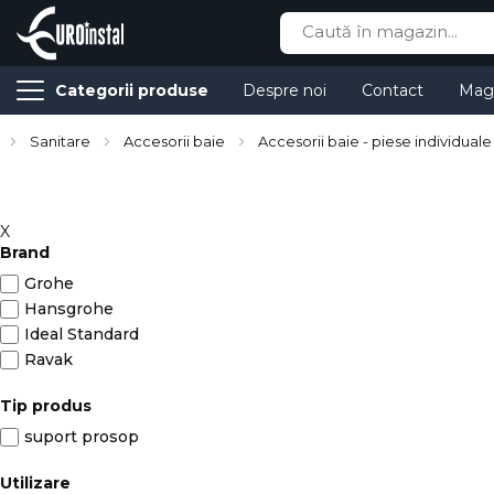
Cauta
Categorii produse
Despre noi
Contact
Mag
Sanitare
Accesorii baie
Accesorii baie - piese individuale
X
Brand
Grohe
Hansgrohe
Ideal Standard
Ravak
Tip produs
suport prosop
Utilizare