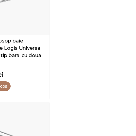
osop baie
 Logis Universal
tip bara, cu doua
ei
 cos