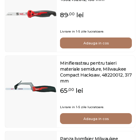
89
lei
,00
Livrare in 1-5 zile lucratoare.
Adauga in cos
Minifierastrau pentru taieri
materiale semidure, Milwaukee
Compact Hacksaw, 48220012, 317
mm
65
lei
,00
Livrare in 1-5 zile lucratoare.
Adauga in cos
Panza bomfaier Milwaukee