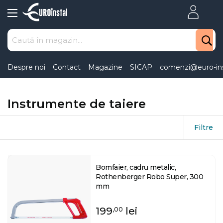
Skip
to
Content
Despre noi
Contact
Magazine
SICAP
comenzi@euro-ins
Instrumente de taiere
Filtre
Bomfaier, cadru metalic,
Rothenberger Robo Super, 300
mm
199
lei
,00