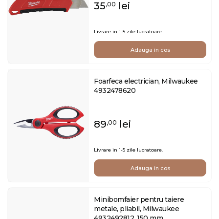
35
lei
,00
Livrare in 1-5 zile lucratoare.
Adauga in cos
Foarfeca electrician, Milwaukee
4932478620
89
lei
,00
Livrare in 1-5 zile lucratoare.
Adauga in cos
Minibomfaier pentru taiere
metale, pliabil, Milwaukee
4932492812, 150 mm