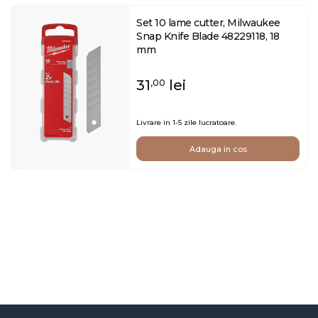
Set 10 lame cutter, Milwaukee
Snap Knife Blade 48229118, 18
mm
31
lei
,00
Livrare in 1-5 zile lucratoare.
Adauga in cos