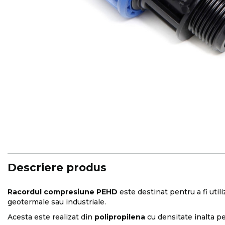
Skip
to
the
beginning
of
the
images
Descriere produs
gallery
Racordul compresiune PEHD
este destinat pentru a fi utili
geotermale sau industriale.
Acesta este realizat din
polipropilena
cu densitate inalta p