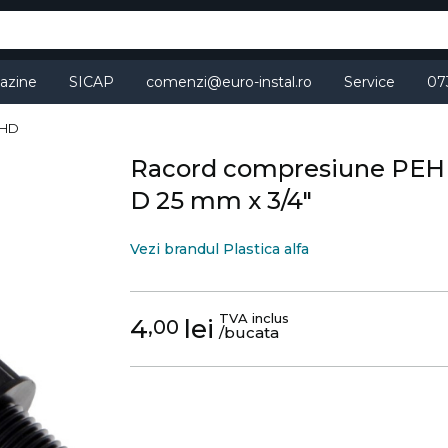
azine
SICAP
comenzi@euro-instal.ro
Service
07
EHD
Racord compresiune PEHD, 
D 25 mm x 3/4"
Vezi brandul Plastica alfa
TVA inclus
4
lei
,00
/bucata