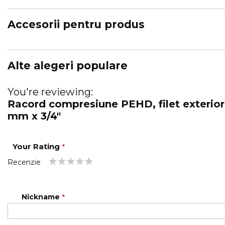
Accesorii pentru produs
Alte alegeri populare
You're reviewing:
Racord compresiune PEHD, filet exterior
mm x 3/4"
Your Rating
Recenzie
1
2
3
4
5
star
stars
stars
stars
stars
Nickname