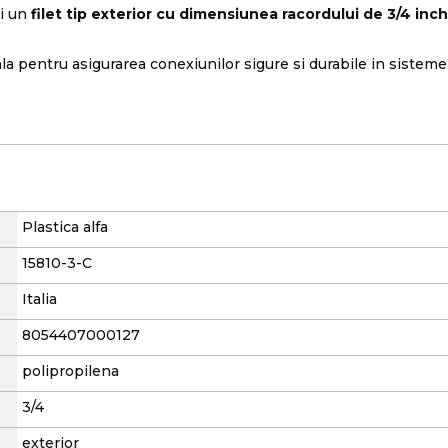
i un
filet tip exterior cu dimensiunea racordului de 3/4 inch
ala pentru asigurarea conexiunilor sigure si durabile in sistem
Plastica alfa
15810-3-C
Italia
8054407000127
polipropilena
3/4
exterior