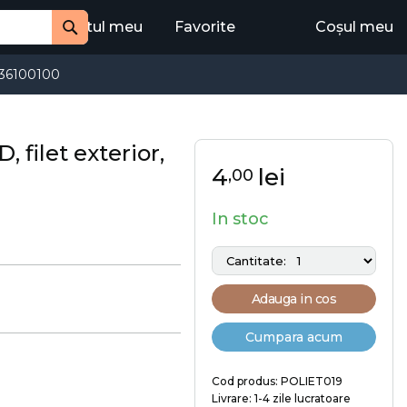
Contul meu
Favorite
Coșul meu
Cauta
36100100
filet exterior,
4
lei
,00
In stoc
Adauga in cos
Cumpara acum
Cod produs: POLIET019
Livrare: 1-4 zile lucratoare