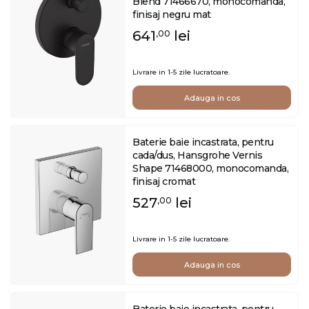
Blend 71466670, monocomanda,
finisaj negru mat
641
lei
,00
Livrare in 1-5 zile lucratoare.
Adauga in cos
Baterie baie incastrata, pentru
cada/dus, Hansgrohe Vernis
Shape 71468000, monocomanda,
finisaj cromat
527
lei
,00
Livrare in 1-5 zile lucratoare.
Adauga in cos
Baterie baie incastrata, pentru