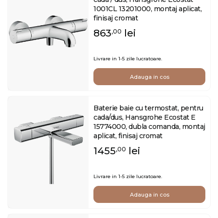
1001CL 13201000, montaj aplicat,
finisaj cromat
863
lei
,00
Livrare in 1-5 zile lucratoare.
Adauga in cos
Baterie baie cu termostat, pentru
cada/dus, Hansgrohe Ecostat E
15774000, dubla comanda, montaj
aplicat, finisaj cromat
1455
lei
,00
Livrare in 1-5 zile lucratoare.
Adauga in cos