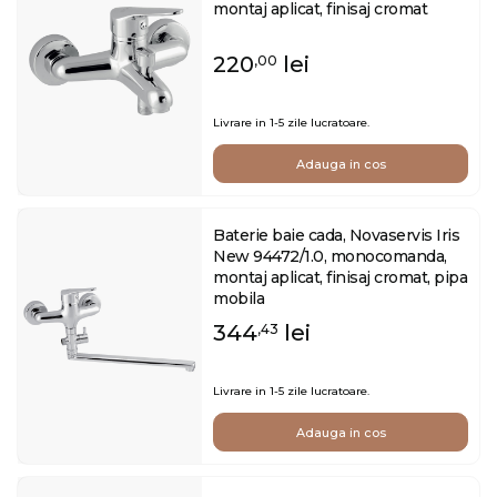
montaj aplicat, finisaj cromat
220
lei
,00
Livrare in 1-5 zile lucratoare.
Adauga in cos
Baterie baie cada, Novaservis Iris
New 94472/1.0, monocomanda,
montaj aplicat, finisaj cromat, pipa
mobila
344
lei
,43
Livrare in 1-5 zile lucratoare.
Adauga in cos