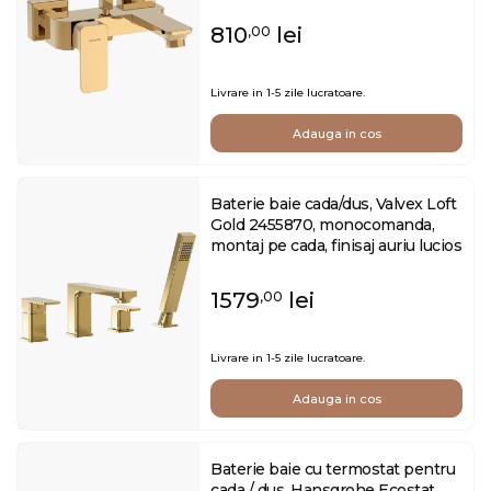
810
lei
,00
Livrare in 1-5 zile lucratoare.
Adauga in cos
Baterie baie cada/dus, Valvex Loft
Gold 2455870, monocomanda,
montaj pe cada, finisaj auriu lucios
1579
lei
,00
Livrare in 1-5 zile lucratoare.
Adauga in cos
Baterie baie cu termostat pentru
cada / dus, Hansgrohe Ecostat