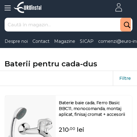
Skip
to
Content
Despre noi
Contact
Magazine
SICAP
comenzi@euro-ins
Baterii pentru cada-dus
Filtre
Baterie baie cada, Ferro Basic
BBC11, monocomanda, montaj
aplicat, finisaj cromat + accesorii
210
lei
,00