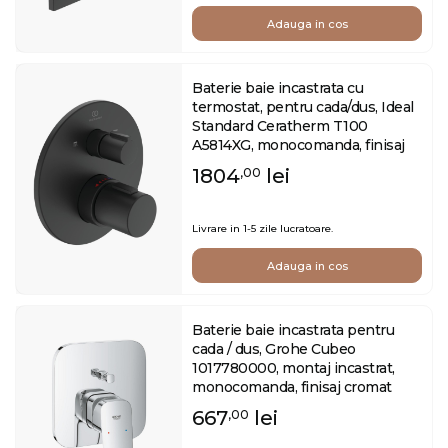
Adauga in cos
Baterie baie incastrata cu
termostat, pentru cada/dus, Ideal
Standard Ceratherm T100
A5814XG, monocomanda, finisaj
negru mat
1804
lei
,00
Livrare in 1-5 zile lucratoare.
Adauga in cos
Baterie baie incastrata pentru
cada / dus, Grohe Cubeo
1017780000, montaj incastrat,
monocomanda, finisaj cromat
667
lei
,00