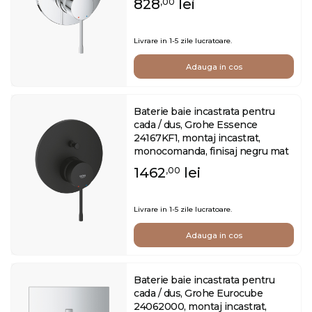
828
lei
,00
Livrare in 1-5 zile lucratoare.
Adauga in cos
Baterie baie incastrata pentru
cada / dus, Grohe Essence
24167KF1, montaj incastrat,
monocomanda, finisaj negru mat
1462
lei
,00
Livrare in 1-5 zile lucratoare.
Adauga in cos
Baterie baie incastrata pentru
cada / dus, Grohe Eurocube
24062000, montaj incastrat,