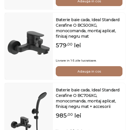
Adauga in cos
Baterie baie cada, Ideal Standard
Cerafine O BC500XG,
monocomanda, montaj aplicat,
finisaj negru mat
579
lei
,00
Livrare in 1-5 zile lucratoare.
Adauga in cos
Baterie baie cada, Ideal Standard
Cerafine O BC706XG,
monocomanda, montaj aplicat,
finisaj negru mat + accesorii
985
lei
,00