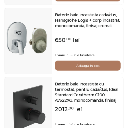
Baterie baie incastrata cada/dus,
Hansgrohe Logis + corp incastrat,
monocomanda, finisaj cromat
650
lei
,00
Livrare in 1-5 zile lucratoare.
Adauga in cos
Baterie baie incastrata cu
termostat, pentru cada/dus, Ideal
Standard Ceratherm C100
A7522XG, monocomanda, finisaj
negru mat
2012
lei
,00
Livrare in 1-5 zile lucratoare.