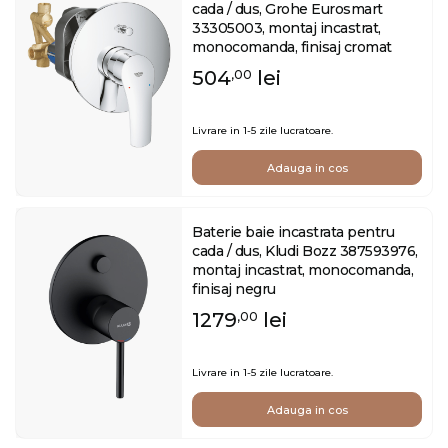
cada / dus, Grohe Eurosmart
33305003, montaj incastrat,
monocomanda, finisaj cromat
504
lei
,00
Livrare in 1-5 zile lucratoare.
Adauga in cos
Baterie baie incastrata pentru
cada / dus, Kludi Bozz 387593976,
montaj incastrat, monocomanda,
finisaj negru
1279
lei
,00
Livrare in 1-5 zile lucratoare.
Adauga in cos