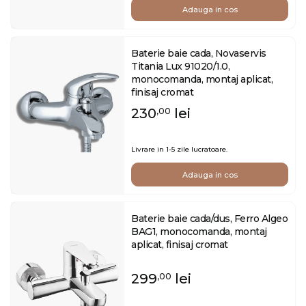
Adauga in cos
Baterie baie cada, Novaservis
Titania Lux 91020/1.0,
monocomanda, montaj aplicat,
finisaj cromat
230
lei
,00
Livrare in 1-5 zile lucratoare.
Adauga in cos
Baterie baie cada/dus, Ferro Algeo
BAG1, monocomanda, montaj
aplicat, finisaj cromat
299
lei
,00