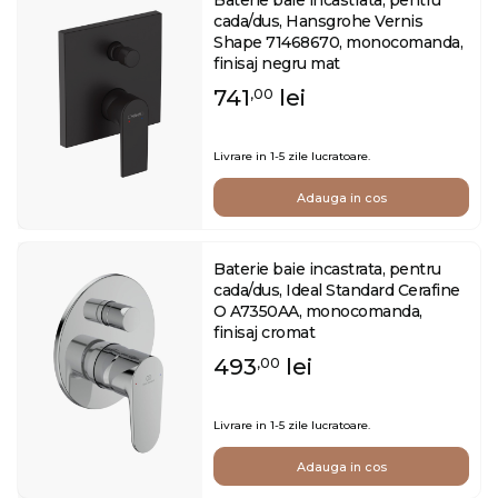
cada/dus, Hansgrohe Vernis
Shape 71468670, monocomanda,
finisaj negru mat
741
lei
,00
Livrare in 1-5 zile lucratoare.
Adauga in cos
Baterie baie incastrata, pentru
cada/dus, Ideal Standard Cerafine
O A7350AA, monocomanda,
finisaj cromat
493
lei
,00
Livrare in 1-5 zile lucratoare.
Adauga in cos