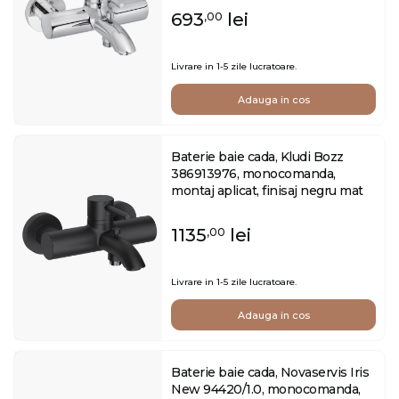
693
lei
,00
Livrare in 1-5 zile lucratoare.
Adauga in cos
Baterie baie cada, Kludi Bozz
386913976, monocomanda,
montaj aplicat, finisaj negru mat
1135
lei
,00
Livrare in 1-5 zile lucratoare.
Adauga in cos
Baterie baie cada, Novaservis Iris
New 94420/1.0, monocomanda,