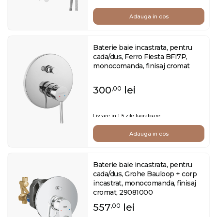
Adauga in cos
Baterie baie incastrata, pentru
cada/dus, Ferro Fiesta BFI7P,
monocomanda, finisaj cromat
300
lei
,00
Livrare in 1-5 zile lucratoare.
Adauga in cos
Baterie baie incastrata, pentru
cada/dus, Grohe Bauloop + corp
incastrat, monocomanda, finisaj
cromat, 29081000
557
lei
,00