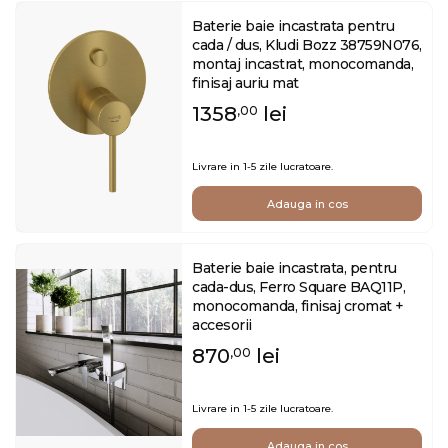
Baterie baie incastrata pentru
cada / dus, Kludi Bozz 38759N076,
montaj incastrat, monocomanda,
finisaj auriu mat
1358
lei
,00
Livrare in 1-5 zile lucratoare.
Adauga in cos
Baterie baie incastrata, pentru
cada-dus, Ferro Square BAQ11P,
monocomanda, finisaj cromat +
accesorii
870
lei
,00
Livrare in 1-5 zile lucratoare.
Adauga in cos