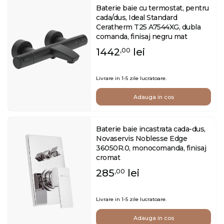
Baterie baie cu termostat, pentru
cada/dus, Ideal Standard
Ceratherm T25 A7544XG, dubla
comanda, finisaj negru mat
1442
lei
,00
Livrare in 1-5 zile lucratoare.
Adauga in cos
Baterie baie incastrata cada-dus,
Novaservis Noblesse Edge
36050R.0, monocomanda, finisaj
cromat
285
lei
,00
Livrare in 1-5 zile lucratoare.
Adauga in cos