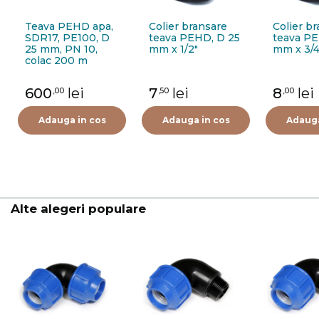
Teava PEHD apa,
Colier bransare
Colier b
SDR17, PE100, D
teava PEHD, D 25
teava PE
25 mm, PN 10,
mm x 1/2"
mm x 3/4
colac 200 m
600
lei
7
lei
8
lei
,00
,50
,00
Adauga in cos
Adauga in cos
Adauga
Alte alegeri populare