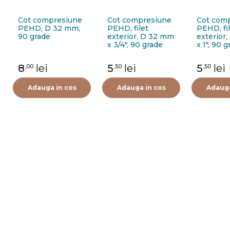
Cot compresiune
Cot compresiune
Cot com
PEHD, D 32 mm,
PEHD, filet
PEHD, fi
90 grade
exterior, D 32 mm
exterior
x 3/4", 90 grade
x 1", 90 
8
lei
5
lei
5
lei
,00
,50
,50
Adauga in cos
Adauga in cos
Adauga