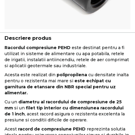
Descriere produs
Racordul compresiune PEHD
este destinat pentru a fi
utilizat in sisteme de alimentare cu apa potabila, retele
de irigatii, instalatii antiincendiu, retele de aer comprimat
si aplicatii geotermale sau industriale.
Acesta este realizat din
polipropilena
cu densitate inalta
pentru o rezistenta mai mare si
este echipat cu
garnitura de etansare din NBR special pentru uz
alimentar.
Cu un
diametru al racordului de compresiune de 25
mm
si un
filet tip interior cu dimensiunea racordului
de 1 inch
, acest racord asigura o rezistenta excelenta la
presiune si conditii dificile de operare.
Acest
racord de compresiune PEHD
reprezinta solutia
ideala pentru asigurarea conexiunilor sigure si durabile in