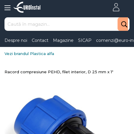
Skip
to
Content
Despre noi
Contact
Magazine
SICAP
comenzi@euro-ins
Vezi brandul Plastica alfa
Racord compresiune PEHD, filet interior, D 25 mm x 1"
Skip
to
the
end
of
the
images