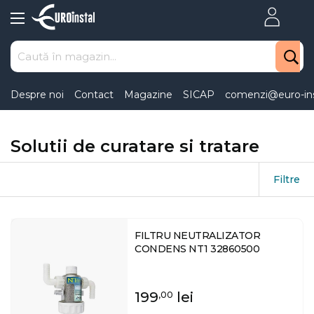
Skip
to
Content
Despre noi
Contact
Magazine
SICAP
comenzi@euro-ins
Solutii de curatare si tratare
Filtre
FILTRU NEUTRALIZATOR
CONDENS NT1 32860500
199
lei
,00