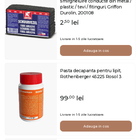
smirgheluire conducte din metal /
plastic / tevi / fitinguri, Griffon
Durolin, 200108
2
lei
,50
Livrare in 1-5 zile lucratoare.
Adauga in cos
Pasta decapanta pentru lipit,
Rothenberger 45225 Rosol 3
99
lei
,00
Livrare in 1-5 zile lucratoare.
Adauga in cos