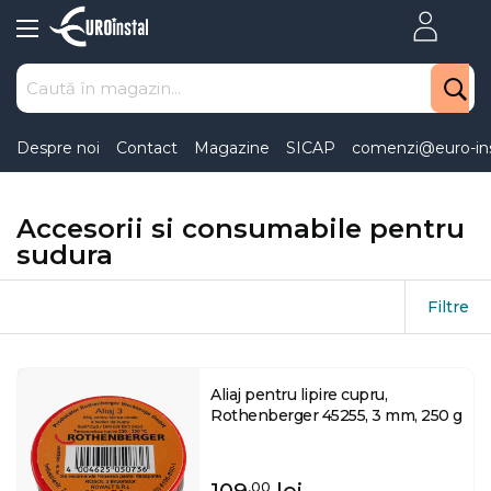
Skip
to
Content
Despre noi
Contact
Magazine
SICAP
comenzi@euro-ins
Accesorii si consumabile pentru
sudura
Filtre
Aliaj pentru lipire cupru,
Rothenberger 45255, 3 mm, 250 g
109
lei
,00