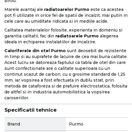
birou.
Marele avantaj ale
radiatoarelor Purmo
este ca acestea
pot fi utilizate in orice fel de spatii de incalzit, mai putin in
cele care au umiditate ridicata si in mediile acide.
Calitatea materialelor folosite, experienta in domeniu si
garantia calitatii, fac din
radiatoarele Purmo
alegerea
ideala in echiparea instalatiilor de incalzire.
Caloriferele din otel Purmo
sunt deosebit de rezistente
in timp si au suprafete de lacuire de cea mai buna calitate.
Acest lucru se datoreaza faptului ca tabla de otel din care
sunt confectionate are o calitate superioara cu un
continut scazut de carbon, cu o grosime standard de 1,25
mm, iar vopsirea a fost efectuata in dublu strat, prin
metoda de cataforeza si de prafuire electrostatica, folosita
de altfel si in industria automobilistica la vopsirea
caroseriilor.
Specificatii tehnice
More
Brand
Purmo
Information