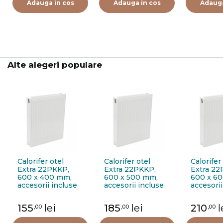
Adauga in cos
Adauga in cos
Adauga
Alte alegeri populare
Calorifer otel
Calorifer otel
Calorifer
Extra 22PKKP,
Extra 22PKKP,
Extra 22
600 x 400 mm,
600 x 500 mm,
600 x 6
accesorii incluse
accesorii incluse
accesorii
155
lei
185
lei
210
l
,00
,00
,00