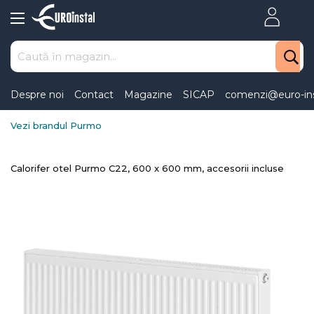
Skip
to
Content
Despre noi
Contact
Magazine
SICAP
comenzi@euro-ins
Vezi brandul Purmo
Calorifer otel Purmo C22, 600 x 600 mm, accesorii incluse
Skip
to
the
end
of
the
images