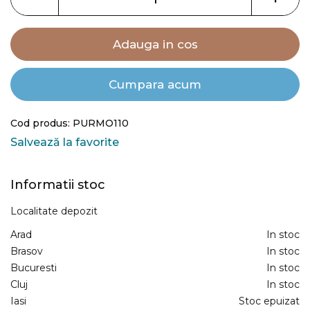
gallery
Adauga in cos
Cumpara acum
Cod produs: PURMO110
Salvează la favorite
Informatii stoc
Localitate depozit
Arad
In stoc
Brasov
In stoc
Bucuresti
In stoc
Cluj
In stoc
Iasi
Stoc epuizat