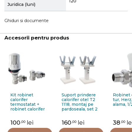
120
Juridica (luni)
Ghiduri si documente
Accesorii pentru produs
Kit robinet
Suport prindere
Robinet c
calorifer
calorifer otel T2
tur, Herz
termostatat +
1118, montaj pe
alama, 1/
robinet calorifer
pardoseala, set 2
retur + cap
bucati
termostat Purmo
100
lei
160
lei
38
le
,00
,00
,00
FIG01213502I0011,
alama, 1/2"