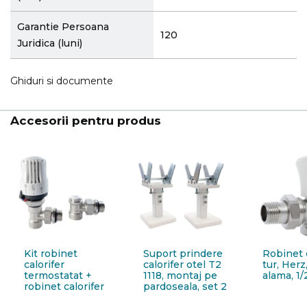
Garantie Persoana
120
Juridica (luni)
Ghiduri si documente
Accesorii pentru produs
Kit robinet
Suport prindere
Robinet c
calorifer
calorifer otel T2
tur, Herz
termostatat +
1118, montaj pe
alama, 1/
robinet calorifer
pardoseala, set 2
retur + cap
bucati