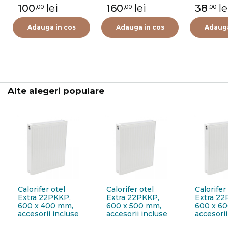
termostat Purmo
100
lei
160
lei
38
le
,00
,00
,00
FIG01213502I0011,
alama, 1/2"
Adauga in cos
Adauga in cos
Adauga
Alte alegeri populare
Calorifer otel
Calorifer otel
Calorifer
Extra 22PKKP,
Extra 22PKKP,
Extra 22
600 x 400 mm,
600 x 500 mm,
600 x 6
accesorii incluse
accesorii incluse
accesorii