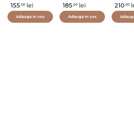
155
lei
185
lei
210
l
,00
,00
,00
Adauga in cos
Adauga in cos
Adauga