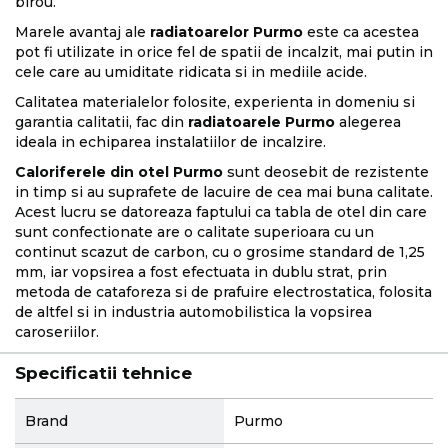
birou.
Marele avantaj ale
radiatoarelor Purmo
este ca acestea
pot fi utilizate in orice fel de spatii de incalzit, mai putin in
cele care au umiditate ridicata si in mediile acide.
Calitatea materialelor folosite, experienta in domeniu si
garantia calitatii, fac din
radiatoarele Purmo
alegerea
ideala in echiparea instalatiilor de incalzire.
Caloriferele din otel Purmo
sunt deosebit de rezistente
in timp si au suprafete de lacuire de cea mai buna calitate.
Acest lucru se datoreaza faptului ca tabla de otel din care
sunt confectionate are o calitate superioara cu un
continut scazut de carbon, cu o grosime standard de 1,25
mm, iar vopsirea a fost efectuata in dublu strat, prin
metoda de cataforeza si de prafuire electrostatica, folosita
de altfel si in industria automobilistica la vopsirea
caroseriilor.
Specificatii tehnice
More
Brand
Purmo
Information