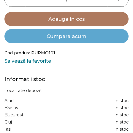
gallery
Adauga in cos
Cumpara acum
Cod produs: PURMO101
Salvează la favorite
Informatii stoc
Localitate depozit
Arad
In stoc
Brasov
In stoc
Bucuresti
In stoc
Cluj
In stoc
Iasi
In stoc