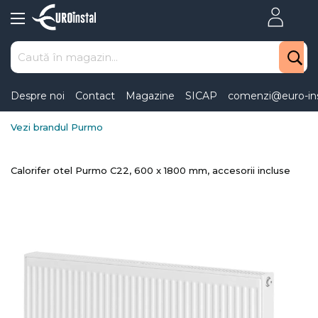
Skip
to
Content
Despre noi
Contact
Magazine
SICAP
comenzi@euro-ins
Vezi brandul Purmo
Calorifer otel Purmo C22, 600 x 1800 mm, accesorii incluse
Skip
to
the
end
of
the
images