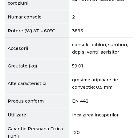
coroziunii
Numar console
2
Putere (W) ΔT = 60°C
3893
console, dibluri, suruburi,
Accesorii
dop si ventil aerisitor
Greutate (kg)
59.01
grosime aripioare de
Alte caracteristici
convectie: 0.5 mm
Produs conform
EN 442
Utilizare
incalzirea incaperilor
Garantie Persoana Fizica
120
(luni)