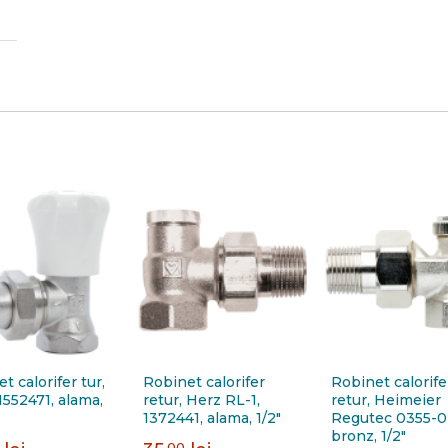
t calorifer tur,
Robinet calorifer
Robinet calorife
1552471, alama,
retur, Herz RL-1,
retur, Heimeier
1372441, alama, 1/2"
Regutec 0355-0
bronz, 1/2"
,00