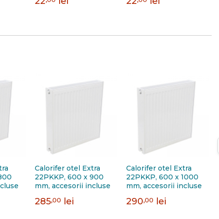
22
lei
22
lei
tra
Calorifer otel Extra
Calorifer otel Extra
800
22PKKP, 600 x 900
22PKKP, 600 x 1000
ncluse
mm, accesorii incluse
mm, accesorii incluse
285
,00
lei
290
,00
lei