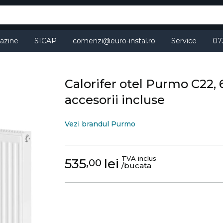
azine
SICAP
comenzi@euro-instal.ro
Service
07
Calorifer otel Purmo C22,
accesorii incluse
Vezi brandul Purmo
TVA inclus
535
lei
,00
/bucata