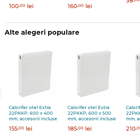
38
FIG01213502I0011,
100
,00
lei
160
,00
lei
alama, 1/2"
Alte alegeri populare
Calorifer otel Extra
Calorifer otel Extra
Calori
22PKKP, 600 x 400
22PKKP, 600 x 500
22PKK
mm, accesorii incluse
mm, accesorii incluse
mm, ac
155
,00
lei
185
,00
lei
210
,