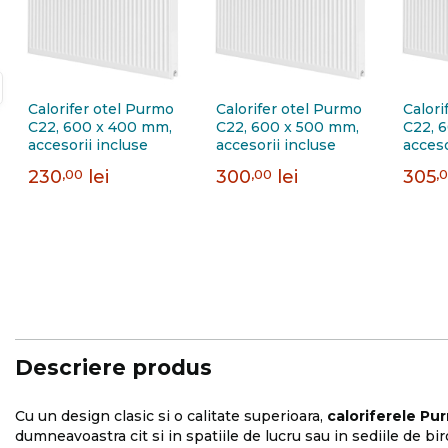
Calorifer otel Purmo
Calorifer otel Purmo
Calori
C22, 600 x 400 mm,
C22, 600 x 500 mm,
C22, 
accesorii incluse
accesorii incluse
acceso
230
,00
lei
300
,00
lei
305
,
Descriere produs
Cu un design clasic si o calitate superioara,
caloriferele Pu
dumneavoastra cit si in spatiile de lucru sau in sediile de bir