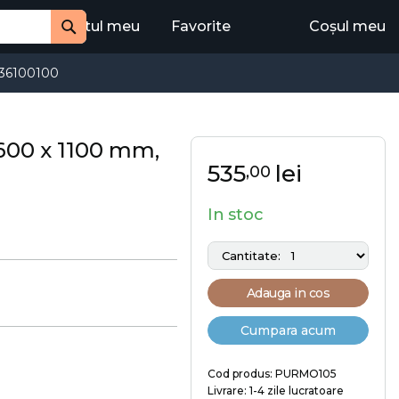
Contul meu
Favorite
Coșul meu
Cauta
36100100
 600 x 1100 mm,
535
lei
,00
In stoc
Adauga in cos
Cumpara acum
Cod produs: PURMO105
Livrare: 1-4 zile lucratoare