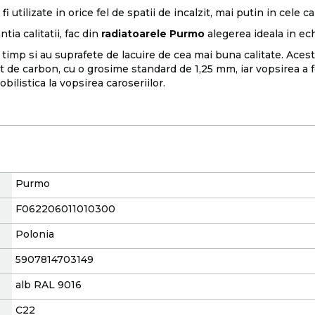
i utilizate in orice fel de spatii de incalzit, mai putin in cele c
tia calitatii, fac din
radiatoarele Purmo
alegerea ideala in echi
timp si au suprafete de lacuire de cea mai buna calitate. Acest 
t de carbon, cu o grosime standard de 1,25 mm, iar vopsirea a f
obilistica la vopsirea caroseriilor.
Purmo
F062206011010300
Polonia
5907814703149
alb RAL 9016
C22