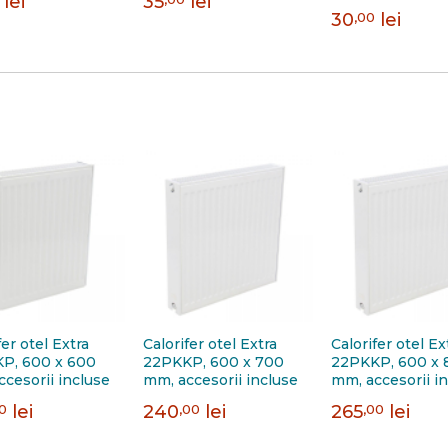
lei
35
lei
30
,00
lei
fer otel Extra
Calorifer otel Extra
Calorifer otel Ex
P, 600 x 600
22PKKP, 600 x 700
22PKKP, 600 x 
cesorii incluse
mm, accesorii incluse
mm, accesorii i
00
lei
240
,00
lei
265
,00
lei