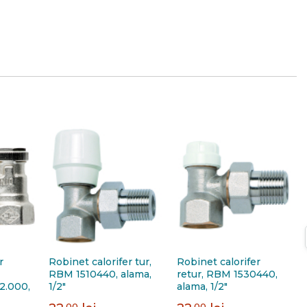
r
Robinet calorifer tur,
Robinet calorifer
RBM 1510440, alama,
retur, RBM 1530440,
2.000,
1/2"
alama, 1/2"
,00
,00