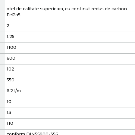
otel de calitate superioara, cu continut redus de carbon
FePo5
2
1.25
1100
600
102
550
6.2 l/m
10
13
110
conform DIN55900-356