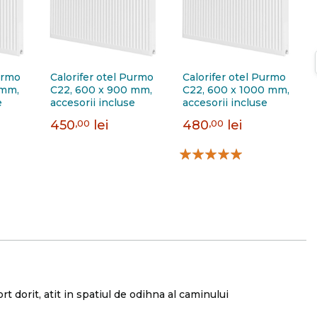
urmo
Calorifer otel Purmo
Calorifer otel Purmo
 mm,
C22, 600 x 900 mm,
C22, 600 x 1000 mm,
e
accesorii incluse
accesorii incluse
450
,00
lei
480
,00
lei
Evaluare:
E
100%
1
t dorit, atit in spatiul de odihna al caminului