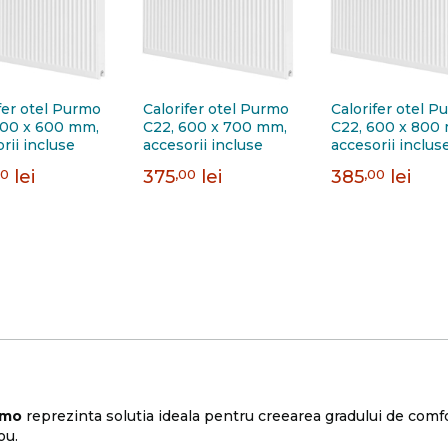
fer otel Purmo
Calorifer otel Purmo
Calorifer otel P
600 x 600 mm,
C22, 600 x 700 mm,
C22, 600 x 800
rii incluse
accesorii incluse
accesorii inclus
00
lei
375
,00
lei
385
,00
lei
rmo
reprezinta solutia ideala pentru creearea gradului de comfor
ou.