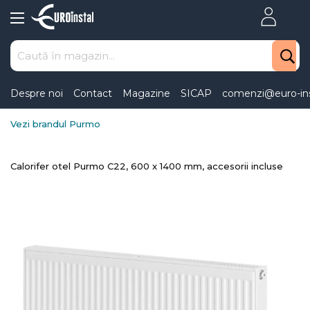
Skip
to
Content
Despre noi
Contact
Magazine
SICAP
comenzi@euro-ins
Vezi brandul Purmo
Calorifer otel Purmo C22, 600 x 1400 mm, accesorii incluse
Skip
to
the
end
of
the
images