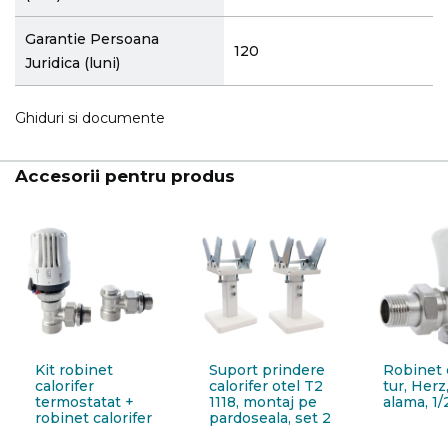
Garantie Persoana
120
Juridica (luni)
Ghiduri si documente
Accesorii pentru produs
Kit robinet
Suport prindere
Robinet c
calorifer
calorifer otel T2
tur, Herz
termostatat +
1118, montaj pe
alama, 1/
robinet calorifer
pardoseala, set 2
retur + cap
bucati