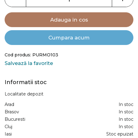
gallery
Adauga in cos
Cumpara acum
Cod produs: PURMO103
Salvează la favorite
Informatii stoc
Localitate depozit
Arad
In stoc
Brasov
In stoc
Bucuresti
In stoc
Cluj
In stoc
Iasi
Stoc epuizat