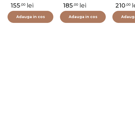
155
lei
185
lei
210
l
,00
,00
,00
Adauga in cos
Adauga in cos
Adauga