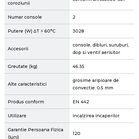
coroziunii
Numar console
2
Putere (W) ΔT = 60°C
3028
console, dibluri, suruburi,
Accesorii
dop si ventil aerisitor
Greutate (kg)
46.35
grosime aripioare de
Alte caracteristici
convectie: 0.5 mm
Produs conform
EN 442
Utilizare
incalzirea incaperilor
Garantie Persoana Fizica
120
(luni)