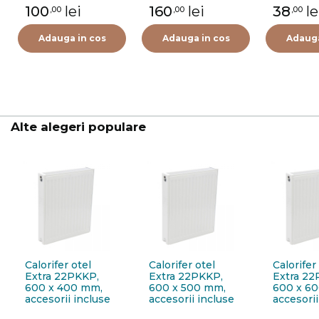
termostat Purmo
100
lei
160
lei
38
le
,00
,00
,00
FIG01213502I0011,
alama, 1/2"
Adauga in cos
Adauga in cos
Adauga
Alte alegeri populare
Calorifer otel
Calorifer otel
Calorifer
Extra 22PKKP,
Extra 22PKKP,
Extra 22
600 x 400 mm,
600 x 500 mm,
600 x 6
accesorii incluse
accesorii incluse
accesorii