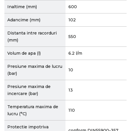
Inaltime (mm)
600
Adancime (mm)
102
Distanta intre racorduri
550
(mm)
Volum de apa (l)
6.2 l/m
Presiune maxima de lucru
10
(bar)
Presiune maxima de
13
incercare (bar)
Temperatura maxima de
110
lucru (°C)
Protectie impotriva
conform DIN55900-357