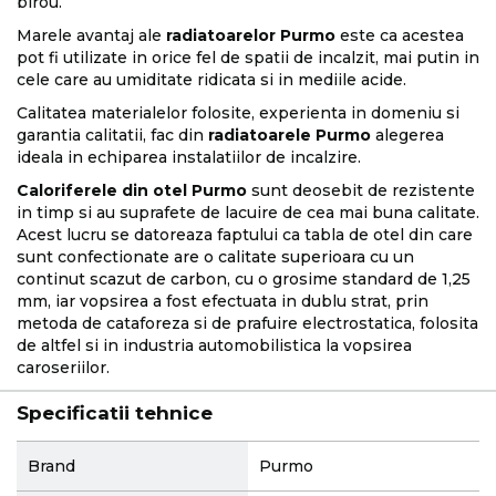
birou.
Marele avantaj ale
radiatoarelor Purmo
este ca acestea
pot fi utilizate in orice fel de spatii de incalzit, mai putin in
cele care au umiditate ridicata si in mediile acide.
Calitatea materialelor folosite, experienta in domeniu si
garantia calitatii, fac din
radiatoarele Purmo
alegerea
ideala in echiparea instalatiilor de incalzire.
Caloriferele din otel Purmo
sunt deosebit de rezistente
in timp si au suprafete de lacuire de cea mai buna calitate.
Acest lucru se datoreaza faptului ca tabla de otel din care
sunt confectionate are o calitate superioara cu un
continut scazut de carbon, cu o grosime standard de 1,25
mm, iar vopsirea a fost efectuata in dublu strat, prin
metoda de cataforeza si de prafuire electrostatica, folosita
de altfel si in industria automobilistica la vopsirea
caroseriilor.
Specificatii tehnice
More
Brand
Purmo
Information