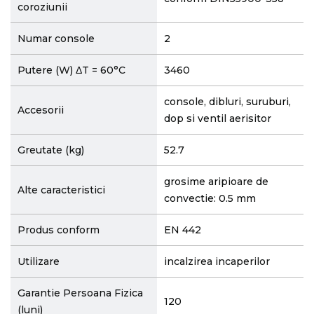
coroziunii
Numar console
2
Putere (W) ΔT = 60°C
3460
console, dibluri, suruburi,
Accesorii
dop si ventil aerisitor
Greutate (kg)
52.7
grosime aripioare de
Alte caracteristici
convectie: 0.5 mm
Produs conform
EN 442
Utilizare
incalzirea incaperilor
Garantie Persoana Fizica
120
(luni)