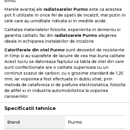
birou.
Marele avantaj ale
radiatoarelor Purmo
este ca acestea
pot fi utilizate in orice fel de spatii de incalzit, mai putin in
cele care au umiditate ridicata si in mediile acide.
Calitatea materialelor folosite, experienta in domeniu si
garantia calitatii, fac din
radiatoarele Purmo
alegerea
ideala in echiparea instalatiilor de incalzire.
Caloriferele din otel Purmo
sunt deosebit de rezistente
in timp si au suprafete de lacuire de cea mai buna calitate.
Acest lucru se datoreaza faptului ca tabla de otel din care
sunt confectionate are o calitate superioara cu un
continut scazut de carbon, cu o grosime standard de 1,25
mm, iar vopsirea a fost efectuata in dublu strat, prin
metoda de cataforeza si de prafuire electrostatica, folosita
de altfel si in industria automobilistica la vopsirea
caroseriilor.
Specificatii tehnice
More
Brand
Purmo
Information