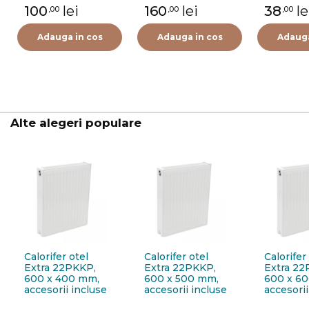
termostat Purmo
100
lei
160
lei
38
le
,00
,00
,00
FIG01213502I0011,
alama, 1/2"
Adauga in cos
Adauga in cos
Adauga
Alte alegeri populare
Calorifer otel
Calorifer otel
Calorifer
Extra 22PKKP,
Extra 22PKKP,
Extra 22
600 x 400 mm,
600 x 500 mm,
600 x 6
accesorii incluse
accesorii incluse
accesorii