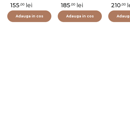
155
lei
185
lei
210
l
,00
,00
,00
Adauga in cos
Adauga in cos
Adauga