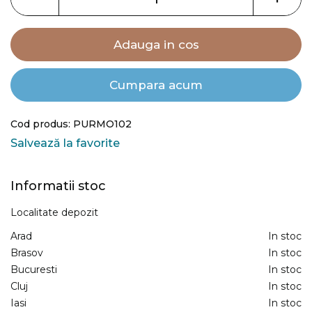
gallery
Adauga in cos
Cumpara acum
Cod produs: PURMO102
Salvează la favorite
Informatii stoc
Localitate depozit
Arad
In stoc
Brasov
In stoc
Bucuresti
In stoc
Cluj
In stoc
Iasi
In stoc