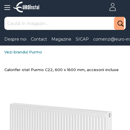
Skip
to
Content
Despre noi
Contact
Magazine
SICAP
comenzi@euro-ins
Vezi brandul Purmo
Calorifer otel Purmo C22, 600 x 1600 mm, accesorii incluse
Skip
to
the
end
of
the
images