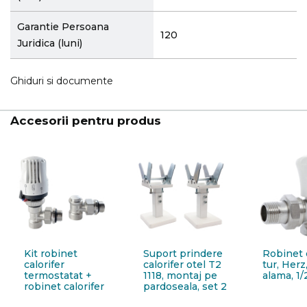
Garantie Persoana
120
Juridica (luni)
Ghiduri si documente
Accesorii pentru produs
Kit robinet
Suport prindere
Robinet c
calorifer
calorifer otel T2
tur, Herz
termostatat +
1118, montaj pe
alama, 1/
robinet calorifer
pardoseala, set 2
retur + cap
bucati