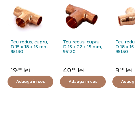
Teu redus, cupru,
Teu redus, cupru,
Teu redu
D 15 x 18 x 15 mm,
D 15 x 22 x 15 mm,
D 18 x 15
95130
95130
95130
19
lei
40
lei
9
lei
,00
,00
,50
Adauga in cos
Adauga in cos
Adauga