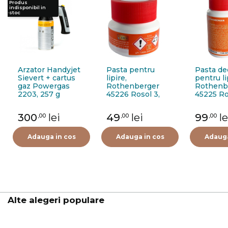
Produs
indisponibil in
stoc
Arzator Handyjet
Pasta pentru
Pasta de
Sievert + cartus
lipire,
pentru li
gaz Powergas
Rothenberger
Rothenb
2203, 257 g
45226 Rosol 3,
45225 Ro
100 g
300
lei
49
lei
99
le
,00
,00
,00
Adauga in cos
Adauga in cos
Adauga
Alte alegeri populare