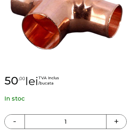
gallery
Skip
50
lei
TVA Inclus
,00
to
/bucata
the
beginning
In stoc
of
the
images
-
+
gallery