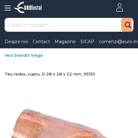
Skip
to
Content
Despre noi
Contact
Magazine
SICAP
comenzi@euro-ins
Vezi brandul Viega
Teu redus, cupru, D 28 x 28 x 22 mm, 95130
Skip
to
the
end
of
the
images