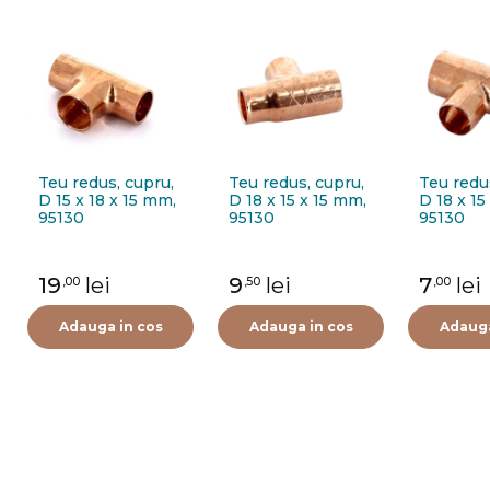
Teu redus, cupru,
Teu redus, cupru,
Teu redu
D 15 x 18 x 15 mm,
D 18 x 15 x 15 mm,
D 18 x 15
95130
95130
95130
19
lei
9
lei
7
lei
,00
,50
,00
Adauga in cos
Adauga in cos
Adauga