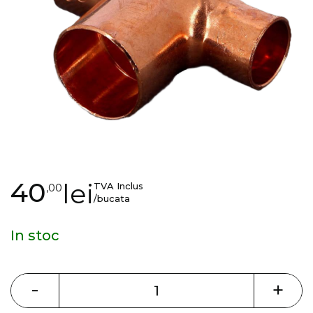
gallery
Skip
40
lei
TVA Inclus
,00
to
/bucata
the
beginning
In stoc
of
the
images
-
+
gallery