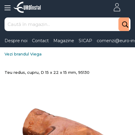
Skip
to
Content
Despre noi
Contact
Magazine
SICAP
comenzi@euro-ins
Vezi brandul Viega
Teu redus, cupru, D 15 x 22 x 15 mm, 95130
Skip
to
the
end
of
the
images