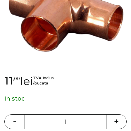
gallery
Skip
11
lei
TVA Inclus
,00
to
/bucata
the
beginning
In stoc
of
the
images
-
+
gallery