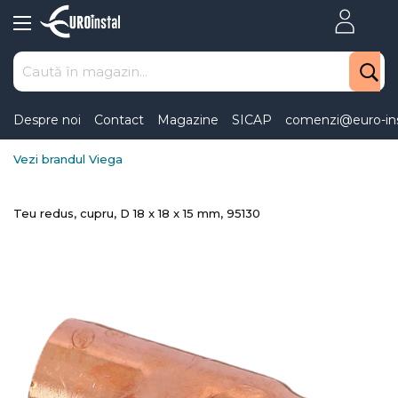
Skip
to
Content
Despre noi
Contact
Magazine
SICAP
comenzi@euro-ins
Vezi brandul Viega
Teu redus, cupru, D 18 x 18 x 15 mm, 95130
Skip
to
the
end
of
the
images