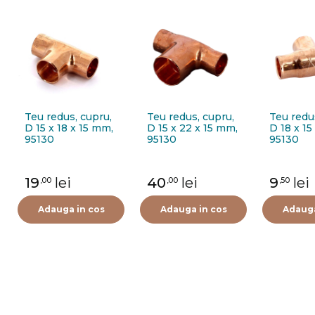
Teu redus, cupru,
Teu redus, cupru,
Teu redu
D 15 x 18 x 15 mm,
D 15 x 22 x 15 mm,
D 18 x 15
95130
95130
95130
19
lei
40
lei
9
lei
,00
,00
,50
Adauga in cos
Adauga in cos
Adauga