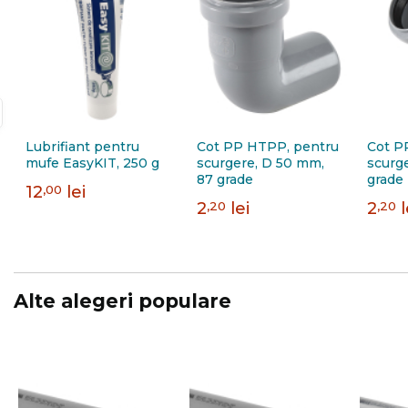
Lubrifiant pentru
Cot PP HTPP, pentru
Cot P
mufe EasyKIT, 250 g
scurgere, D 50 mm,
scurg
87 grade
grade
12
,00
lei
2
,20
lei
2
,20
l
Alte alegeri populare