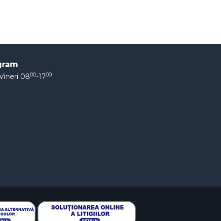
gram
00
00
Vineri 08
-17