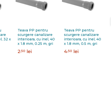
u
Teava PP pentru
Teava PP pentru
zare
scurgere canalizare
scurgere canalizare
l, 32 x
interioara, cu inel, 40
interioara, cu inel, 40
x 1.8 mm, 0.25 m, gri
x 1.8 mm, 0.5 m, gri
2
,50
lei
4
,50
lei