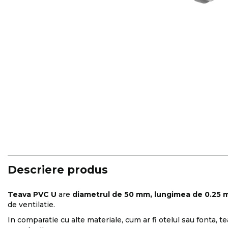
Skip
to
the
beginning
of
the
images
Descriere produs
gallery
Teava PVC U
are
diametrul de 50 mm, lungimea de 0.25 
de ventilatie.
In comparatie cu alte materiale, cum ar fi otelul sau fonta, 