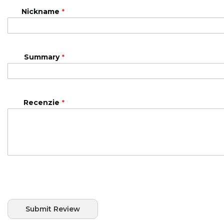
star
stars
stars
stars
stars
Nickname
Summary
Recenzie
Submit Review