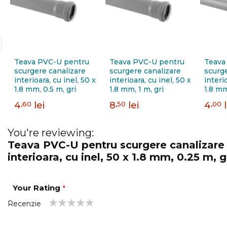
Teava PVC-U pentru
Teava PVC-U pentru
Teava
scurgere canalizare
scurgere canalizare
scurge
interioara, cu inel, 50 x
interioara, cu inel, 50 x
interi
1.8 mm, 0.5 m, gri
1.8 mm, 1 m, gri
1.8 mm
4
,60
lei
8
,50
lei
4
,00
You're reviewing:
Teava PVC-U pentru scurgere canalizare
interioara, cu inel, 50 x 1.8 mm, 0.25 m, g
Your Rating
Recenzie
1
2
3
4
5