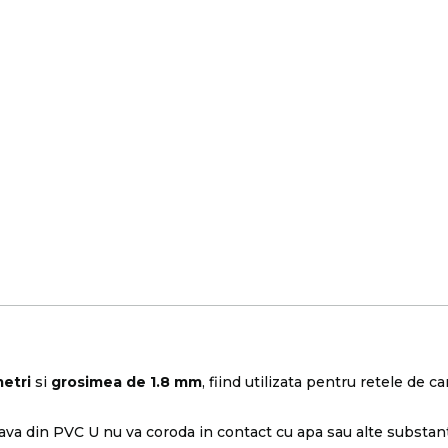
metri
si
grosimea de 1.8 mm
, fiind utilizata pentru retele de c
teava din PVC U nu va coroda in contact cu apa sau alte substan