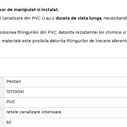
sor de manipulat si instalat.
 de canalizare din PVC U au o
durata de viata lunga
, necesitand 
irea fitingurilor din PVC, datorita rezistentei lor chimice si fia
 materiale este posibila datorita fitingurilor de trecere aferent
Pestan
10110041
PVC
retele canalizare interioara
50