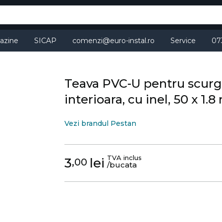
azine
SICAP
comenzi@euro-instal.ro
Service
07
Teava PVC-U pentru scurg
interioara, cu inel, 50 x 1.
Vezi brandul Pestan
TVA inclus
3
lei
,00
/bucata