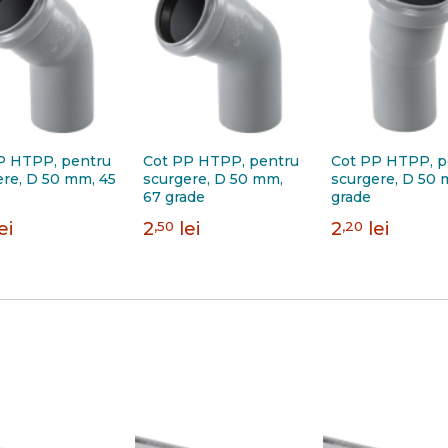
P HTPP, pentru
Cot PP HTPP, pentru
Cot PP HTPP, p
ere, D 50 mm, 45
scurgere, D 50 mm,
scurgere, D 50 
67 grade
grade
ei
2
,50
lei
2
,20
lei