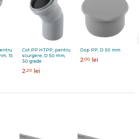
entru
Cot PP HTPP, pentru
Dop PP, D 50 mm
mm, 15
scurgere, D 50 mm,
2
,00
lei
30 grade
2
,20
lei