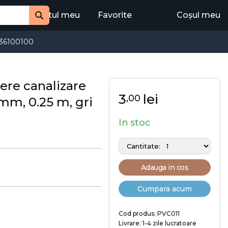
Contul meu
Favorite
Coșul meu
Cauta
36100100
ere canalizare
3
lei
,00
8 mm, 0.25 m, gri
In stoc
Adauga in cos
Cumpara acum
Cod produs: PVC011
Livrare: 1-4 zile lucratoare