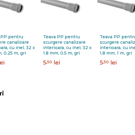
 PP pentru
Teava PP pentru
Teava PP pentr
re canalizare
scurgere canalizare
scurgere canali
oara, cu inel, 32 x
interioara, cu inel, 32 x
interioara, cu ine
, 0.25 m, gri
1.8 mm, 0.5 m, gri
1.8 mm, 1 m, gri
lei
5
,50
lei
5
,50
lei
ri