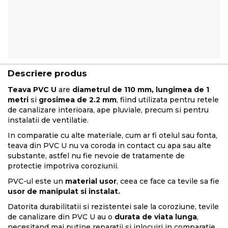
Descriere produs
Teava PVC U
are
diametrul de 110 mm, lungimea de 1
metri
si
grosimea de 2.2 mm
, fiind utilizata pentru retele
de canalizare interioara, ape pluviale, precum si pentru
instalatii de ventilatie.
In comparatie cu alte materiale, cum ar fi otelul sau fonta,
teava din PVC U nu va coroda in contact cu apa sau alte
substante, astfel nu fie nevoie de tratamente de
protectie impotriva coroziunii.
PVC-ul este un
material usor
, ceea ce face ca tevile sa fie
usor de manipulat si instalat.
Datorita durabilitatii si rezistentei sale la coroziune, tevile
de canalizare din PVC U au o
durata de viata lunga
,
necesitand mai putine reparatii si inlocuiri in comparatie