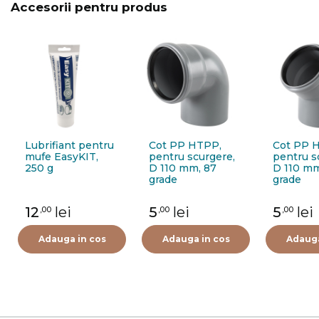
Accesorii pentru produs
Lubrifiant pentru
Cot PP HTPP,
Cot PP 
mufe EasyKIT,
pentru scurgere,
pentru s
250 g
D 110 mm, 87
D 110 mm
grade
grade
12
lei
5
lei
5
lei
,00
,00
,00
Adauga in cos
Adauga in cos
Adauga