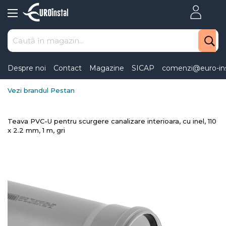
Skip
to
Content
Despre noi
Contact
Magazine
SICAP
comenzi@euro-ins
Vezi brandul Pestan
Teava PVC-U pentru scurgere canalizare interioara, cu inel, 110
x 2.2 mm, 1 m, gri
Skip
to
the
end
of
the