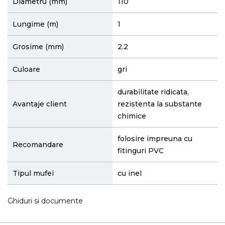
Diametru (mm)
110
Lungime (m)
1
Grosime (mm)
2.2
Culoare
gri
durabilitate ridicata,
Avantaje client
rezistenta la substante
chimice
folosire impreuna cu
Recomandare
fitinguri PVC
Tipul mufei
cu inel
Ghiduri si documente