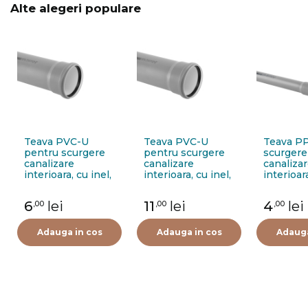
Alte alegeri populare
Teava PVC-U
Teava PVC-U
Teava P
pentru scurgere
pentru scurgere
scurgere
canalizare
canalizare
canaliza
interioara, cu inel,
interioara, cu inel,
interioara
110 x 2.2 mm, 0.25
110 x 2.2 mm, 0.5
32 x 1.8 
m, gri
m, gri
m, gri
6
lei
11
lei
4
lei
,00
,00
,00
Adauga in cos
Adauga in cos
Adauga