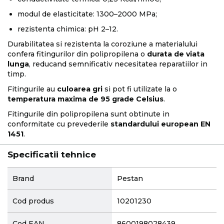
modul de elasticitate: 1300–2000 MPa;
rezistenta chimica: pH 2–12.
Durabilitatea si rezistenta la coroziune a materialului
confera fitingurilor din polipropilena o
durata de viata
lunga
, reducand semnificativ necesitatea reparatiilor in
timp.
Fitingurile au
culoarea gri
si pot fi utilizate la o
temperatura maxima de 95 grade Celsius
.
Fitingurile din polipropilena sunt obtinute in
conformitate cu prevederile
standardului european EN
1451
.
Specificatii tehnice
More
Brand
Pestan
Information
Cod produs
10201230
Cod EAN
8600198028439