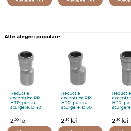
Adauga in cos
Adauga in cos
Adauga
Alte alegeri populare
Reductie
Reductie
Reductie
excentrica PP
excentrica PP
excentri
HTR, pentru
HTR, pentru
HTR, pe
scurgere, D 40
scurgere, D 50
scurgere
mm - D 32 mm
mm - D 32 mm
mm - D 
2
lei
2
lei
2
lei
,00
,50
,50