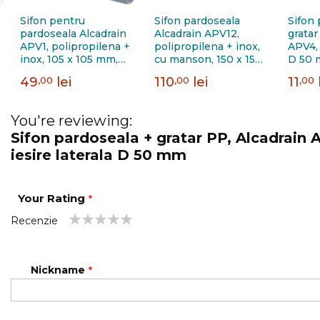
Sifon pentru
Sifon pardoseala
Sifon 
pardoseala Alcadrain
Alcadrain APV12,
gratar
APV1, polipropilena +
polipropilena + inox,
APV4, 
inox, 105 x 105 mm,
cu manson, 150 x 150
D 50
iesire laterala D 50
mm, iesire laterala D
49
,00
lei
110
,00
lei
11
,00
mm
110 mm
You're reviewing:
Sifon pardoseala + gratar PP, Alcadrain 
iesire laterala D 50 mm
Your Rating
Recenzie
1
2
3
4
5
star
stars
stars
stars
stars
Nickname