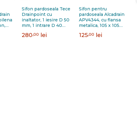
Sifon pardoseala Tece
Sifon pentru
drain
Drainpoint cu
pardoseala Alcadrain
pilena
inaltator, 1 iesire D 50
APV4344, cu flansa
on,
mm, 1 intrare D 40
metalica, 105 x 105
sire
mm
mm, iesire verticala D
280
,00
lei
125
,00
lei
m
50 - 75 mm