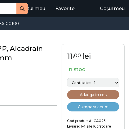
Contul meu
Favorite
Coșul meu
Cauta
36100100
PP, Alcadrain
11
lei
,00
0 mm
In stoc
Adauga in cos
Cumpara acum
Cod produs: ALCA025
Livrare: 1-4 zile lucratoare