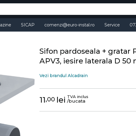
azine
SICAP
comenzi@euro-instal.ro
Service
07
Sifon pardoseala + gratar 
APV3, iesire laterala D 5
Vezi brandul Alcadrain
TVA inclus
11
lei
,00
/bucata