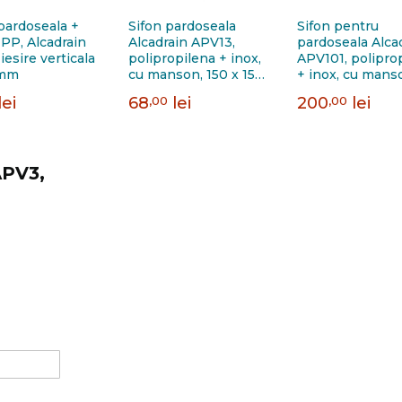
pardoseala +
Sifon pardoseala
Sifon pentru
 PP, Alcadrain
Alcadrain APV13,
pardoseala Alca
iesire verticala
polipropilena + inox,
APV101, polipro
 mm
cu manson, 150 x 150
+ inox, cu mans
mm, iesire verticala D
105 x 105 mm, ie
lei
68
,00
lei
200
,00
lei
110 mm
laterala D 50 m
APV3,