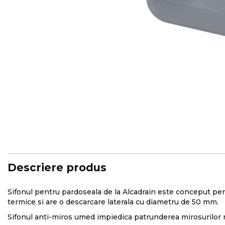
Skip
to
the
beginning
of
the
images
Descriere produs
gallery
Sifonul pentru pardoseala de la Alcadrain este conceput pent
termice si are o descarcare laterala cu diametru de 50 mm.
Sifonul anti-miros umed impiedica patrunderea mirosurilor n