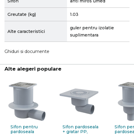
Sifon
anti miros umed
Greutate (kg)
1.03
guler pentru izolatie
Alte caracteristici
suplimentara
Ghiduri si documente
Alte alegeri populare
Sifon pentru
Sifon pardoseala
Sifon pe
pardoseala
+ gratar PP,
pardosea