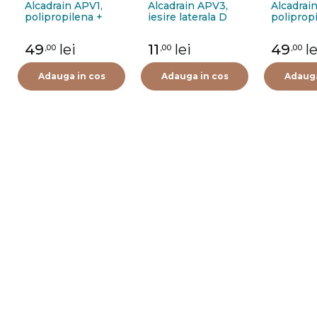
Alcadrain APV1,
Alcadrain APV3,
Alcadrai
polipropilena +
iesire laterala D
poliprop
inox, 105 x 105
50 mm
inox, 105
mm, iesire laterala
mm, iesi
49
lei
11
lei
49
le
,00
,00
,00
D 50 mm
vertical
Adauga in cos
Adauga in cos
Adauga