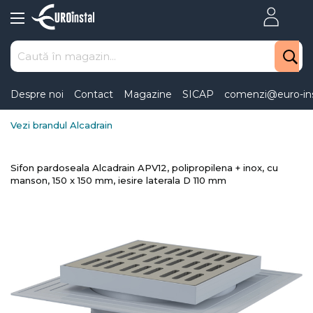
Skip
to
Content
Despre noi
Contact
Magazine
SICAP
comenzi@euro-ins
Vezi brandul Alcadrain
Sifon pardoseala Alcadrain APV12, polipropilena + inox, cu
manson, 150 x 150 mm, iesire laterala D 110 mm
Skip
to
the
end
of
the