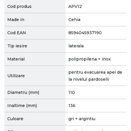
Cod produs
APV12
Made in
Cehia
Cod EAN
8594045937190
Tip iesire
laterala
Material
polipropilena + inox
pentru evacuarea apei de
Utilizare
la nivelul pardoselii
Diametru (mm)
110
Inaltime (mm)
136
Culoare
gri + argintiu