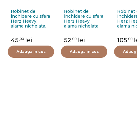
Robinet de
Robinet de
Robinet 
inchidere cu sfera
inchidere cu sfera
inchidere
Herz Heavy,
Herz Heavy,
Herz Hea
alama nichelata,
alama nichelata,
alama ni
filet interior-
filet interior-
filet inte
exterior, 3/8”, PN
exterior, 1/2”, PN
exterior,
45
lei
52
lei
105
l
,00
,00
,00
63, maner fluture
50, maner fluture
maner fl
Adauga in cos
Adauga in cos
Adauga