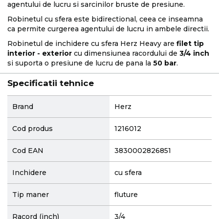
agentului de lucru si sarcinilor bruste de presiune.
Robinetul cu sfera este bidirectional, ceea ce inseamna
ca permite curgerea agentului de lucru in ambele directii.
Robinetul de inchidere cu sfera Herz Heavy are
filet tip
interior - exterior
cu dimensiunea racordului de
3/4 inch
si suporta o presiune de lucru de pana la
50 bar
.
Specificatii tehnice
More
Brand
Herz
Information
Cod produs
1216012
Cod EAN
3830002826851
Inchidere
cu sfera
Tip maner
fluture
Racord (inch)
3/4