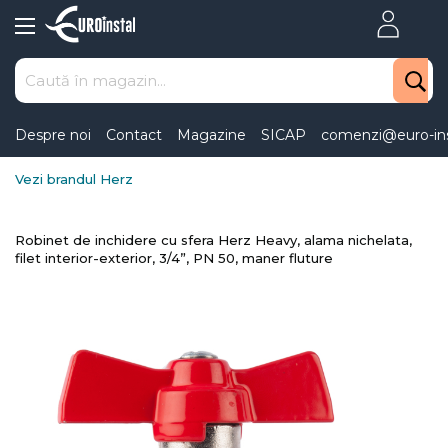
Skip
to
Content
Despre noi
Contact
Magazine
SICAP
comenzi@euro-ins
Vezi brandul Herz
Robinet de inchidere cu sfera Herz Heavy, alama nichelata,
filet interior-exterior, 3/4”, PN 50, maner fluture
Skip
to
the
end
of
the