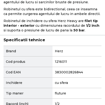
agentului de lucru si sarcinilor bruste de presiune.
Robinetul cu sfera este bidirectional, ceea ce inseamna
ca permite curgerea agentului de lucru in ambele directii.
Robinetul de inchidere cu sfera Herz Heavy are
filet tip
interior - exterior
cu dimensiunea racordului de
1/2 inch
si suporta o presiune de lucru de pana la
50 bar
.
Specificatii tehnice
More
Brand
Herz
Information
Cod produs
1216011
Cod EAN
3830002826844
Inchidere
cu sfera
Tip maner
fluture
Racord (inch)
1/2