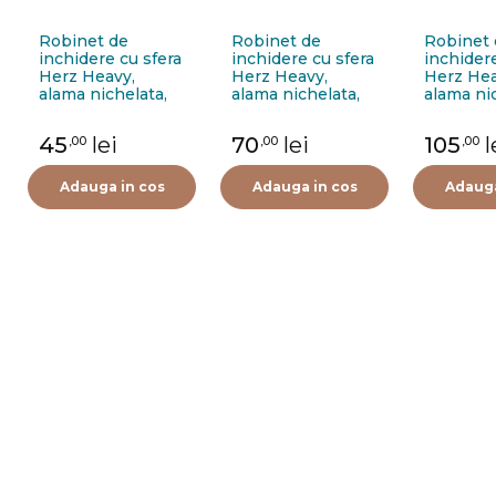
Robinet de
Robinet de
Robinet 
inchidere cu sfera
inchidere cu sfera
inchidere
Herz Heavy,
Herz Heavy,
Herz Hea
alama nichelata,
alama nichelata,
alama ni
filet interior-
filet interior-
filet inte
exterior, 3/8”, PN
exterior, 3/4”, PN
exterior,
45
lei
70
lei
105
l
,00
,00
,00
63, maner fluture
50, maner fluture
maner fl
Adauga in cos
Adauga in cos
Adauga