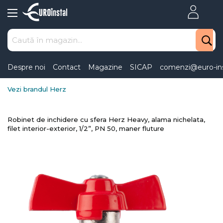
Skip
to
Content
Despre noi
Contact
Magazine
SICAP
comenzi@euro-ins
Vezi brandul Herz
Robinet de inchidere cu sfera Herz Heavy, alama nichelata,
filet interior-exterior, 1/2”, PN 50, maner fluture
Skip
to
the
end
of
the