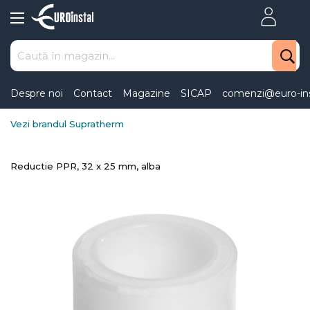
Skip
to
Content
Despre noi
Contact
Magazine
SICAP
comenzi@euro-ins
Vezi brandul Supratherm
Reductie PPR, 32 x 25 mm, alba
Skip
to
the
end
of
the
images