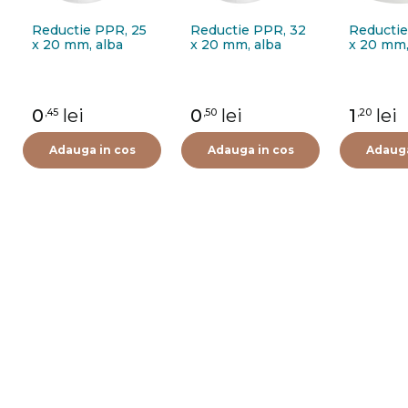
Reductie PPR, 25
Reductie PPR, 32
Reductie
x 20 mm, alba
x 20 mm, alba
x 20 mm,
0
lei
0
lei
1
lei
,45
,50
,20
Adauga in cos
Adauga in cos
Adauga