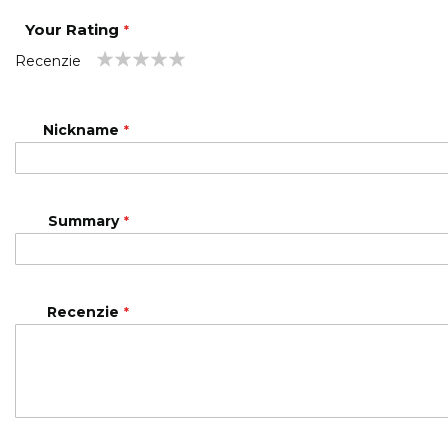
Your Rating
Recenzie
1
2
3
4
5
star
stars
stars
stars
stars
Nickname
Summary
Recenzie