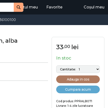
Contul meu
Favorite
Coșul meu
Cauta
36100100
, alba
33
lei
,00
In stoc
Adauga in cos
Cumpara acum
Cod produs: PPRALB071
Livrare: 1-4 zile lucratoare