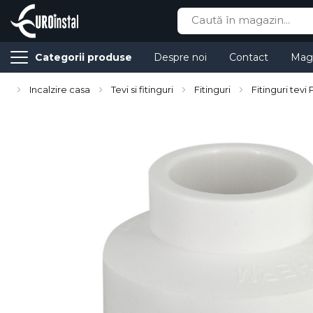
Cauta
Categorii produse
Despre noi
Contact
Mag
Incalzire casa
Tevi si fitinguri
Fitinguri
Fitinguri tevi
Skip
to
the
end
of
the
images
gallery