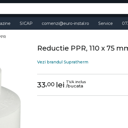
azine
SICAP
comenzi@euro-instal.ro
Service
07
 PPR
Reductie PPR, 110 x 75 mm
Vezi brandul Supratherm
TVA inclus
33
lei
,00
/bucata