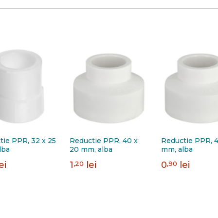
tie PPR, 32 x 25
Reductie PPR, 40 x
Reductie PPR, 4
lba
20 mm, alba
mm, alba
ei
1
,20
lei
0
,90
lei