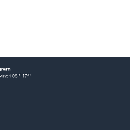
gram
00
00
Vineri 08
-17