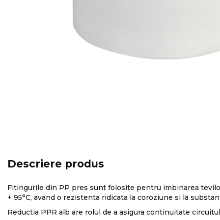
Skip
to
the
beginning
of
the
images
Descriere produs
gallery
Fitingurile din PP pres sunt folosite pentru imbinarea tevilor
+ 95°C, avand o rezistenta ridicata la coroziune si la substa
Reductia PPR alb are rolul de a asigura continuitate circuitu