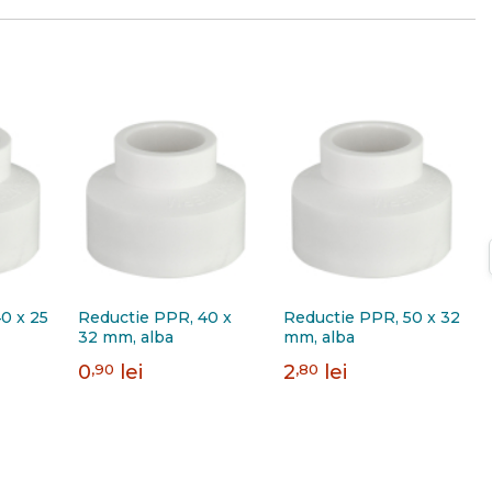
0 x 25
Reductie PPR, 40 x
Reductie PPR, 50 x 32
32 mm, alba
mm, alba
0
,90
lei
2
,80
lei