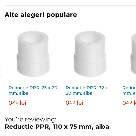
Alte alegeri populare
Reductie PPR, 25 x 20
Reductie PPR, 32 x
Reduc
mm, alba
20 mm, alba
mm, a
0
,45
lei
0
,50
lei
0
,50
l
You're reviewing:
Reductie PPR, 110 x 75 mm, alba