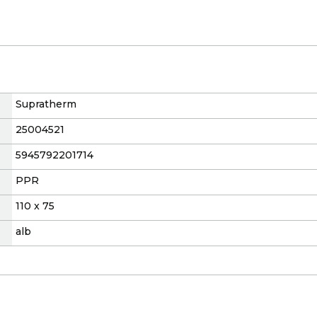
Supratherm
25004521
5945792201714
PPR
110 x 75
alb