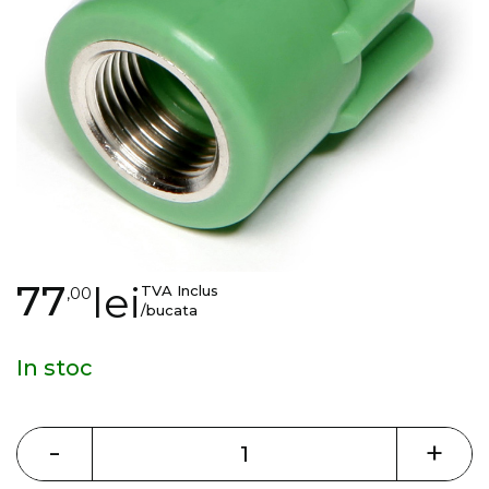
gallery
Skip
77
lei
TVA Inclus
,00
to
/bucata
the
beginning
In stoc
of
the
images
-
+
gallery