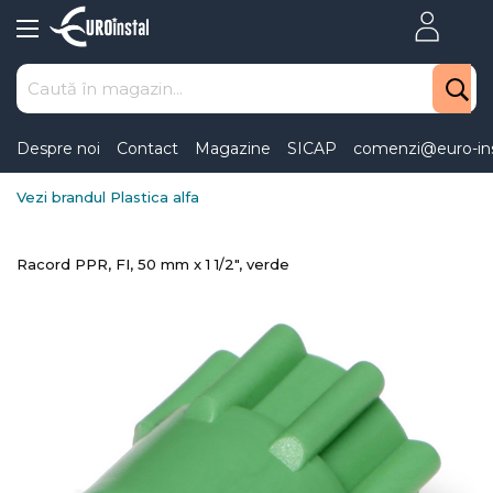
Skip
to
Content
Despre noi
Contact
Magazine
SICAP
comenzi@euro-ins
Vezi brandul Plastica alfa
Racord PPR, FI, 50 mm x 1 1/2", verde
Skip
to
the
end
of
the
images