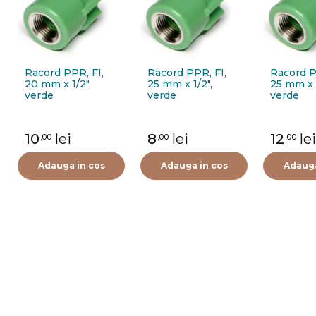
Racord PPR, FI,
Racord PPR, FI,
Racord P
20 mm x 1/2",
25 mm x 1/2",
25 mm x 
verde
verde
verde
10
lei
8
lei
12
lei
,00
,00
,00
Adauga in cos
Adauga in cos
Adauga