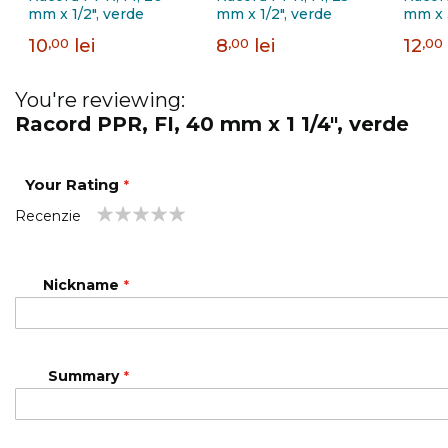
mm x 1/2", verde
mm x 1/2", verde
mm x 3
10
,00
lei
8
,00
lei
12
,00
You're reviewing:
Racord PPR, FI, 40 mm x 1 1/4", verde
Your Rating
Recenzie
1
2
3
4
5
star
stars
stars
stars
stars
Nickname
Summary