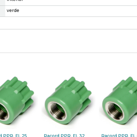
verde
 PPR, FI, 25
Racord PPR, FI, 32
Racord PPR, FI,