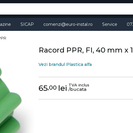
azine
SICAP
comenzi@euro-instal.ro
Service
07
 PPR
Racord PPR, FI, 40 mm x 1 
Vezi brandul Plastica alfa
TVA inclus
65
lei
,00
/bucata