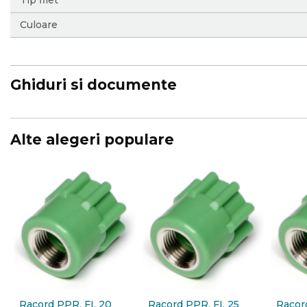
Tip filet
Culoare
Ghiduri si documente
Alte alegeri populare
Racord PPR, FI, 20
Racord PPR, FI, 25
Racord