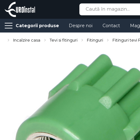
Cauta
Categorii produse
Despre noi
Contact
Mag
Incalzire casa
Tevi si fitinguri
Fitinguri
Fitinguri tevi
Skip
to
the
end
of
the
images
gallery