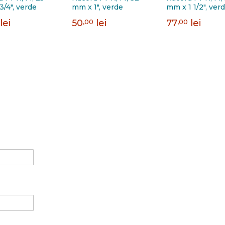
/4", verde
mm x 1", verde
mm x 1 1/2", ver
lei
50
,00
lei
77
,00
lei