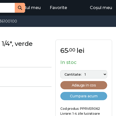
Contul meu
Favorite
Coșul meu
Cauta
36100100
1/4", verde
65
lei
,00
In stoc
Adauga in cos
Cumpara acum
Cod produs: PPRVER062
Livrare: 1-4 zile lucratoare