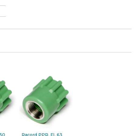
 50
Racord PPR, FI, 63