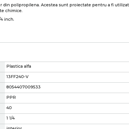
 din polipropilena. Acestea sunt proiectate pentru a fi utilizate
nte chimice.
/4 inch.
Plastica alfa
13FF240-V
8054407009533
PPR
40
1 1/4
interior