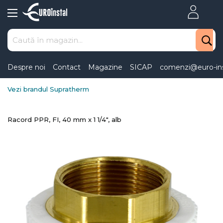
Skip
to
Content
Despre noi
Contact
Magazine
SICAP
comenzi@euro-ins
Vezi brandul Supratherm
Racord PPR, FI, 40 mm x 1 1/4", alb
Skip
to
the
end
of
the
images