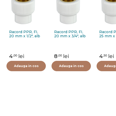
Racord PPR, FI,
Racord PPR, FI,
Racord P
20 mm x 1/2", alb
20 mm x 3/4", alb
25 mm x 1
4
lei
8
lei
4
lei
,00
,00
,50
Adauga in cos
Adauga in cos
Adauga