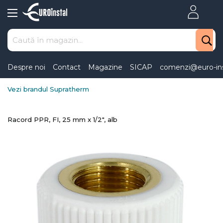
Skip
to
Content
Despre noi
Contact
Magazine
SICAP
comenzi@euro-ins
Vezi brandul Supratherm
Racord PPR, FI, 25 mm x 1/2", alb
Skip
to
the
end
of
the
images