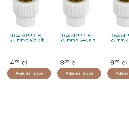
Racord PPR, FI,
Racord PPR, FI,
Racord P
20 mm x 1/2", alb
20 mm x 3/4", alb
25 mm x 3
4
lei
8
lei
8
lei
,00
,00
,00
Adauga in cos
Adauga in cos
Adauga