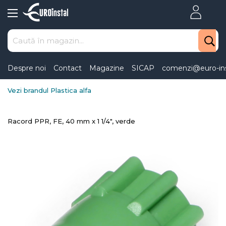
Skip
to
Content
Despre noi
Contact
Magazine
SICAP
comenzi@euro-ins
Vezi brandul Plastica alfa
Racord PPR, FE, 40 mm x 1 1/4", verde
Skip
to
the
end
of
the
images