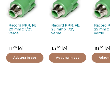
Racord PPR, FE,
Racord PPR, FE,
Racord P
20 mm x 1/2",
25 mm x 1/2",
25 mm x 
verde
verde
verde
11
lei
13
lei
18
le
,00
,00
,00
Adauga in cos
Adauga in cos
Adauga