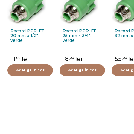
Racord PPR, FE,
Racord PPR, FE,
Racord P
20 mm x 1/2",
25 mm x 3/4",
32 mm x 
verde
verde
11
lei
18
lei
55
le
,00
,00
,00
Adauga in cos
Adauga in cos
Adauga