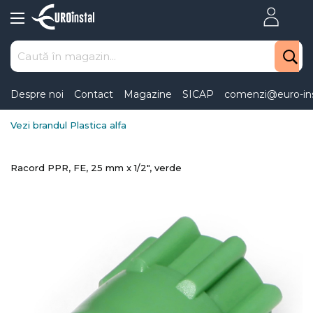
Skip
to
Content
Despre noi
Contact
Magazine
SICAP
comenzi@euro-ins
Vezi brandul Plastica alfa
Racord PPR, FE, 25 mm x 1/2", verde
Skip
to
the
end
of
the
images