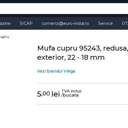
azine
SICAP
comenzi@euro-instal.ro
Service
07
 cupru
Mufa cupru 95243, redusa, 
exterior, 22 - 18 mm
Vezi brandul Viega
TVA inclus
5
lei
,00
/bucata