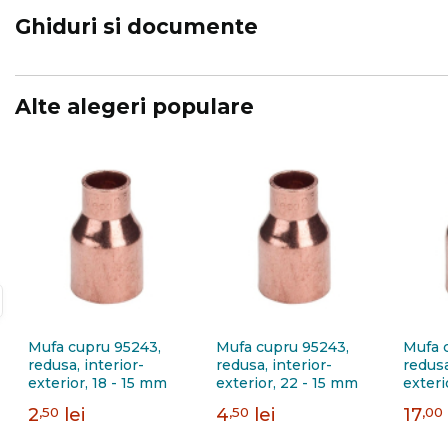
Ghiduri si documente
Alte alegeri populare
Mufa cupru 95243,
Mufa cupru 95243,
Mufa 
redusa, interior-
redusa, interior-
redusa
exterior, 18 - 15 mm
exterior, 22 - 15 mm
exteri
2
,50
lei
4
,50
lei
17
,00