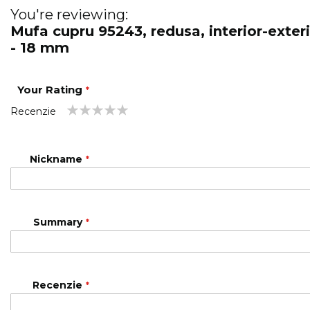
You're reviewing:
Mufa cupru 95243, redusa, interior-exteri
- 18 mm
Your Rating
Recenzie
1
2
3
4
5
star
stars
stars
stars
stars
Nickname
Summary
Recenzie