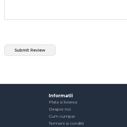
Submit Review
Informatii
Plata si livrarea
Despre noi
Cum cumpar
Termeni si conditii