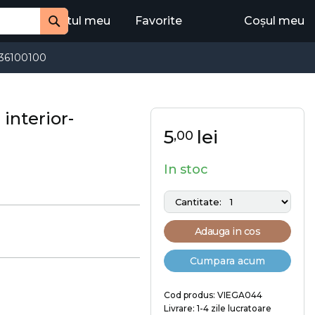
Contul meu
Favorite
Coșul meu
Cauta
36100100
interior-
5
lei
,00
In stoc
Adauga in cos
Cumpara acum
Cod produs: VIEGA044
Livrare: 1-4 zile lucratoare