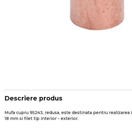
Skip
to
the
beginning
of
the
images
Descriere produs
gallery
Mufa cupru 95243, redusa, este destinata pentru realizarea imb
18 mm si filet tip interior - exterior.