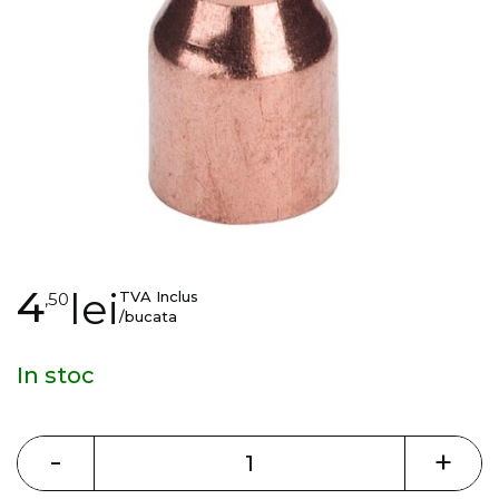
gallery
Skip
4
lei
TVA Inclus
,50
to
/bucata
the
beginning
In stoc
of
the
images
-
+
gallery