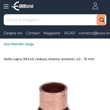
Skip
to
Content
Despre noi
Contact
Magazine
SICAP
comenzi@euro-ins
Vezi brandul Viega
Mufa cupru 95243, redusa, interior-exterior, 22 - 15 mm
Skip
to
the
end
of
the
images