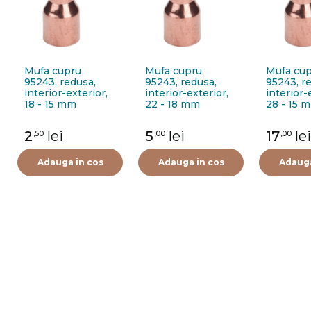
Mufa cupru
Mufa cupru
Mufa cu
95243, redusa,
95243, redusa,
95243, r
interior-exterior,
interior-exterior,
interior-
18 - 15 mm
22 - 18 mm
28 - 15 
2
lei
5
lei
17
lei
,50
,00
,00
Adauga in cos
Adauga in cos
Adauga