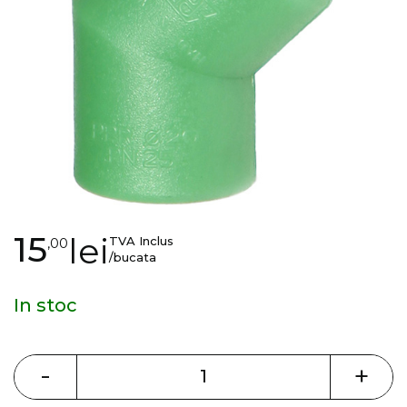
gallery
Skip
15
lei
TVA Inclus
,00
to
/bucata
the
beginning
In stoc
of
the
images
-
+
gallery