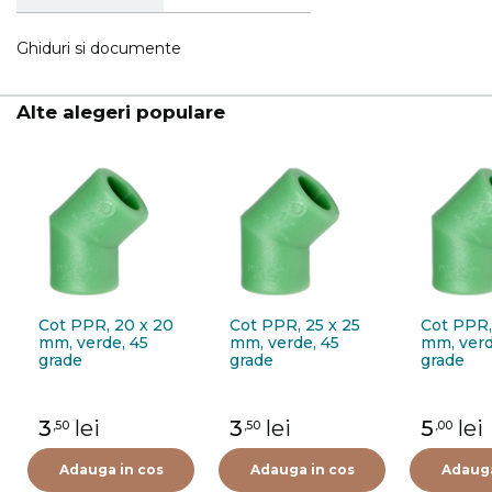
Ghiduri si documente
Alte alegeri populare
Cot PPR, 20 x 20
Cot PPR, 25 x 25
Cot PPR,
mm, verde, 45
mm, verde, 45
mm, verd
grade
grade
grade
3
lei
3
lei
5
lei
,50
,50
,00
Adauga in cos
Adauga in cos
Adauga