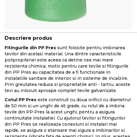
Descriere produs
Fitingurile din PP Pres
sunt folosite pentru imbinarea
tevilor din acelasi material. Una dintre caracteristicile
polipropilenei este aceea ca detine cea mai mare
rezistenta chimica, motiv pentru care tevile si fitingurile
din PP Pres au capacitatea de a fi functionale in
instalatiile sanitare de interior si in sisteme de incalzire.
Prin greutatea redusa si proprietatile anti - tartru, aceste
tevi au inlocuit aproape complet tevile galvanizate.
Cotul PP Pres
este construit cu doua orificii cu diametrul
de 50 mm si un unghi de 45 grade, cu rolul de a imbina
tevile din PP Pres la acest unghi, pentru a asigura
continuitate instalatiei. Cu ajutorul tevilor si fitingurilor
din PP Pres se realizeaza conexiuni si instalari mai
rapide, se asigura o etansare mai sigura a imbinarilor si
rezistenta ridicata fata de agenti chimici. In plus, acestea