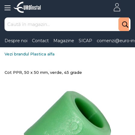
Skip
to
Content
Despre noi
Contact
Magazine
SICAP
comenzi@euro-ins
Vezi brandul Plastica alfa
Cot PPR, 50 x 50 mm, verde, 45 grade
Skip
to
the
end
of
the
images