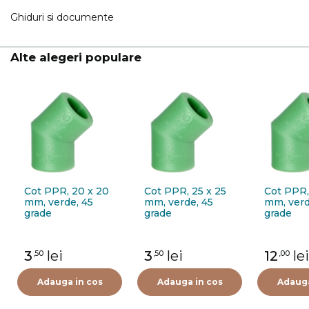
Ghiduri si documente
Alte alegeri populare
Cot PPR, 20 x 20
Cot PPR, 25 x 25
Cot PPR,
mm, verde, 45
mm, verde, 45
mm, verd
grade
grade
grade
3
lei
3
lei
12
lei
,50
,50
,00
Adauga in cos
Adauga in cos
Adauga