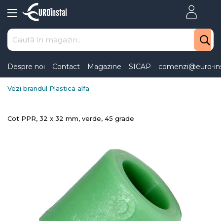
Skip
to
Content
Despre noi
Contact
Magazine
SICAP
comenzi@euro-ins
Vezi brandul Plastica alfa
Cot PPR, 32 x 32 mm, verde, 45 grade
Skip
to
the
end
of
the
images