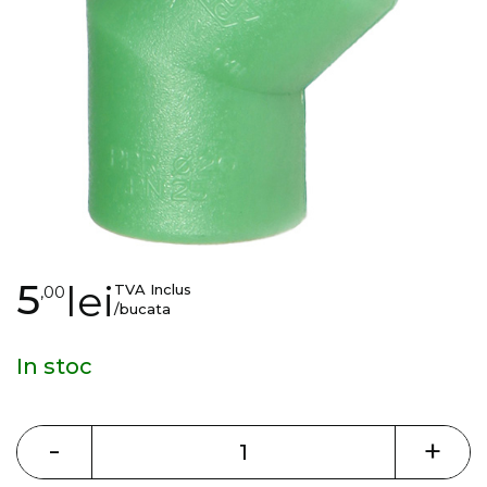
gallery
Skip
5
lei
TVA Inclus
,00
to
/bucata
the
beginning
In stoc
of
the
images
-
+
gallery