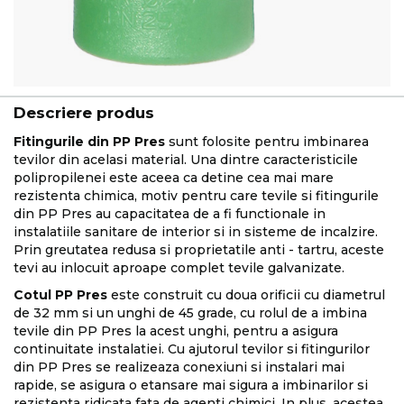
Descriere produs
Fitingurile din PP Pres
sunt folosite pentru imbinarea
tevilor din acelasi material. Una dintre caracteristicile
polipropilenei este aceea ca detine cea mai mare
rezistenta chimica, motiv pentru care tevile si fitingurile
din PP Pres au capacitatea de a fi functionale in
instalatiile sanitare de interior si in sisteme de incalzire.
Prin greutatea redusa si proprietatile anti - tartru, aceste
tevi au inlocuit aproape complet tevile galvanizate.
Cotul PP Pres
este construit cu doua orificii cu diametrul
de 32 mm si un unghi de 45 grade, cu rolul de a imbina
tevile din PP Pres la acest unghi, pentru a asigura
continuitate instalatiei. Cu ajutorul tevilor si fitingurilor
din PP Pres se realizeaza conexiuni si instalari mai
rapide, se asigura o etansare mai sigura a imbinarilor si
rezistenta ridicata fata de agenti chimici. In plus, acestea