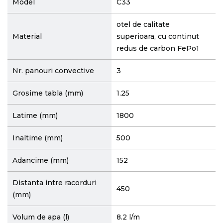
Model
C33
otel de calitate
Material
superioara, cu continut
redus de carbon FePo1
Nr. panouri convective
3
Grosime tabla (mm)
1.25
Latime (mm)
1800
Inaltime (mm)
500
Adancime (mm)
152
Distanta intre racorduri
450
(mm)
Volum de apa (l)
8.2 l/m