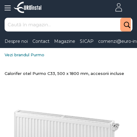
Skip
to
Content
Despre noi
Contact
Magazine
SICAP
comenzi@euro-ins
Vezi brandul Purmo
Calorifer otel Purmo C33, 500 x 1800 mm, accesorii incluse
Skip
to
the
end
of
the
images