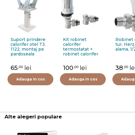
Suport prindere
Kit robinet
Robinet c
calorifer otel T3
calorifer
tur, Herz
1122, montaj pe
termostatat +
alama, 1/
pardoseala
robinet calorifer
retur + cap
termostat Purmo
65
lei
100
lei
38
le
,00
,00
,00
FIG01213502I0011,
alama, 1/2"
Adauga in cos
Adauga in cos
Adauga
Alte alegeri populare