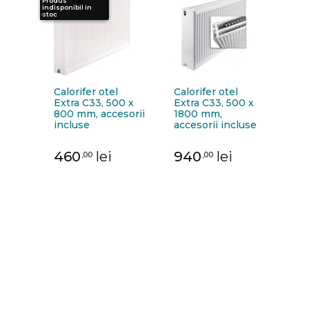
Produs
Produs
indisponibil in
indisponibil in
stoc
stoc
Calorifer otel
Calorifer otel
Extra C33, 500 x
Extra C33, 500 x
800 mm, accesorii
1800 mm,
incluse
accesorii incluse
460
lei
940
lei
,00
,00