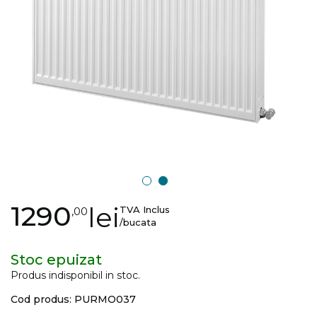
gallery
Skip
1290
lei
TVA Inclus
,00
to
/bucata
the
beginning
Stoc epuizat
of
Produs indisponibil in stoc.
the
Cod produs: PURMO037
images