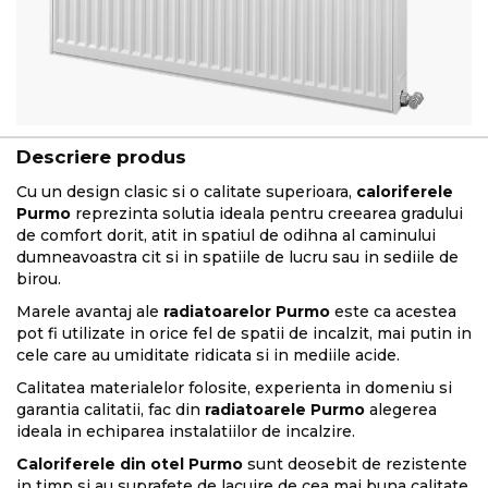
Descriere produs
Cu un design clasic si o calitate superioara,
caloriferele
Purmo
reprezinta solutia ideala pentru creearea gradului
de comfort dorit, atit in spatiul de odihna al caminului
dumneavoastra cit si in spatiile de lucru sau in sediile de
birou.
Marele avantaj ale
radiatoarelor Purmo
este ca acestea
pot fi utilizate in orice fel de spatii de incalzit, mai putin in
cele care au umiditate ridicata si in mediile acide.
Calitatea materialelor folosite, experienta in domeniu si
garantia calitatii, fac din
radiatoarele Purmo
alegerea
ideala in echiparea instalatiilor de incalzire.
Caloriferele din otel Purmo
sunt deosebit de rezistente
in timp si au suprafete de lacuire de cea mai buna calitate.