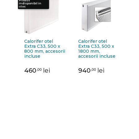
Produs
Produs
indisponibil in
indisponibil in
stoc
stoc
Calorifer otel
Calorifer otel
Extra C33, 500 x
Extra C33, 500 x
800 mm, accesorii
1800 mm,
incluse
accesorii incluse
460
lei
940
lei
,00
,00