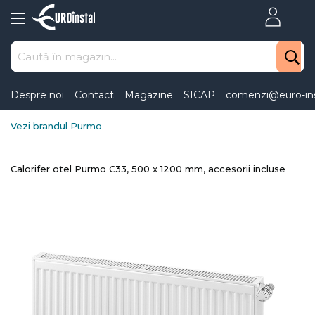
Skip
to
Content
Despre noi
Contact
Magazine
SICAP
comenzi@euro-ins
Vezi brandul Purmo
Calorifer otel Purmo C33, 500 x 1200 mm, accesorii incluse
Skip
to
the
end
of
the
images