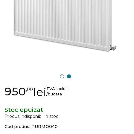
gallery
Skip
950
lei
TVA Inclus
,00
to
/bucata
the
beginning
Stoc epuizat
of
Produs indisponibil in stoc.
the
Cod produs: PURMO040
images