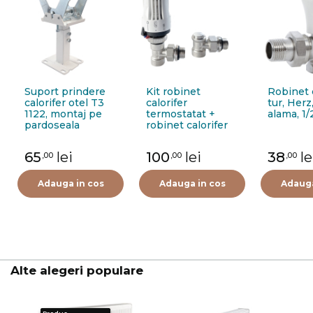
Suport prindere
Kit robinet
Robinet c
calorifer otel T3
calorifer
tur, Herz
1122, montaj pe
termostatat +
alama, 1/
pardoseala
robinet calorifer
retur + cap
termostat Purmo
65
lei
100
lei
38
le
,00
,00
,00
FIG01213502I0011,
alama, 1/2"
Adauga in cos
Adauga in cos
Adauga
Alte alegeri populare