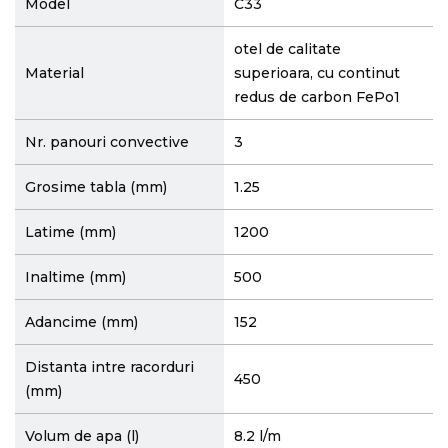
Model
C33
otel de calitate
Material
superioara, cu continut
redus de carbon FePo1
Nr. panouri convective
3
Grosime tabla (mm)
1.25
Latime (mm)
1200
Inaltime (mm)
500
Adancime (mm)
152
Distanta intre racorduri
450
(mm)
Volum de apa (l)
8.2 l/m