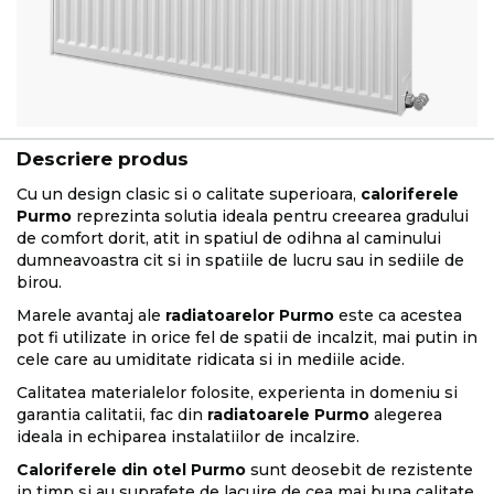
Descriere produs
Cu un design clasic si o calitate superioara,
caloriferele
Purmo
reprezinta solutia ideala pentru creearea gradului
de comfort dorit, atit in spatiul de odihna al caminului
dumneavoastra cit si in spatiile de lucru sau in sediile de
birou.
Marele avantaj ale
radiatoarelor Purmo
este ca acestea
pot fi utilizate in orice fel de spatii de incalzit, mai putin in
cele care au umiditate ridicata si in mediile acide.
Calitatea materialelor folosite, experienta in domeniu si
garantia calitatii, fac din
radiatoarele Purmo
alegerea
ideala in echiparea instalatiilor de incalzire.
Caloriferele din otel Purmo
sunt deosebit de rezistente
in timp si au suprafete de lacuire de cea mai buna calitate.