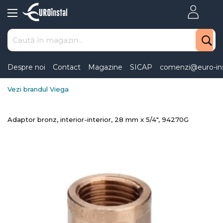
Skip
to
Content
Despre noi
Contact
Magazine
SICAP
comenzi@euro-ins
Vezi brandul Viega
Adaptor bronz, interior-interior, 28 mm x 5/4", 94270G
Skip
to
the
end
of
the
images