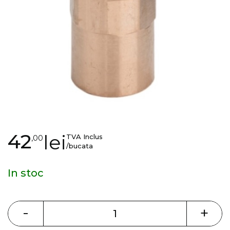
gallery
Skip
42
lei
TVA Inclus
,00
to
/bucata
the
beginning
In stoc
of
the
images
-
+
gallery