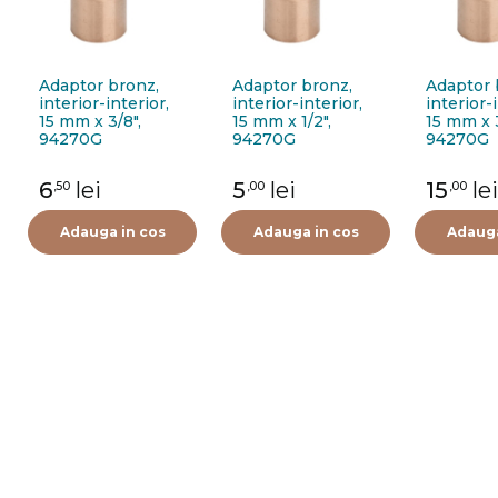
Adaptor bronz,
Adaptor bronz,
Adaptor 
interior-interior,
interior-interior,
interior-i
15 mm x 3/8",
15 mm x 1/2",
15 mm x 3
94270G
94270G
94270G
6
lei
5
lei
15
lei
,50
,00
,00
Adauga in cos
Adauga in cos
Adauga