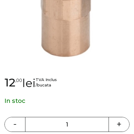
gallery
Skip
12
lei
TVA Inclus
,00
to
/bucata
the
beginning
In stoc
of
the
images
-
+
gallery