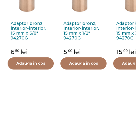
Adaptor bronz,
Adaptor bronz,
Adaptor 
interior-interior,
interior-interior,
interior-i
15 mm x 3/8",
15 mm x 1/2",
15 mm x 3
94270G
94270G
94270G
6
lei
5
lei
15
lei
,50
,00
,00
Adauga in cos
Adauga in cos
Adauga