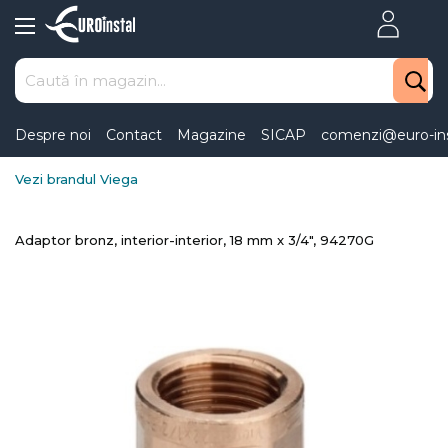
Skip
to
Content
Despre noi
Contact
Magazine
SICAP
comenzi@euro-ins
Vezi brandul Viega
Adaptor bronz, interior-interior, 18 mm x 3/4", 94270G
Skip
to
the
end
of
the
images