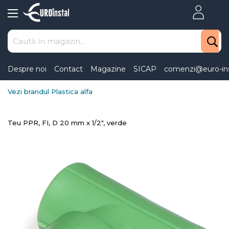
Skip
to
Content
Despre noi
Contact
Magazine
SICAP
comenzi@euro-ins
Vezi brandul Plastica alfa
Teu PPR, FI, D 20 mm x 1/2", verde
Skip
to
the
end
of
the
images