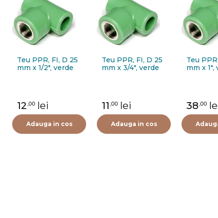
Teu PPR, FI, D 25
Teu PPR, FI, D 25
Teu PPR,
mm x 1/2", verde
mm x 3/4", verde
mm x 1",
12
lei
11
lei
38
le
,00
,00
,00
Adauga in cos
Adauga in cos
Adauga