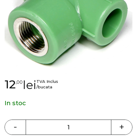
gallery
Skip
12
lei
TVA Inclus
,00
to
/bucata
the
beginning
In stoc
of
the
images
-
+
gallery