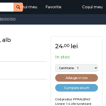
Contul meu
Favorite
Coșul meu
Cauta
36100100
 alb
24
lei
,00
In stoc
Adauga in cos
Cumpara acum
Cod produs: PPRALB140
Livrare: 1-4 zile lucratoare