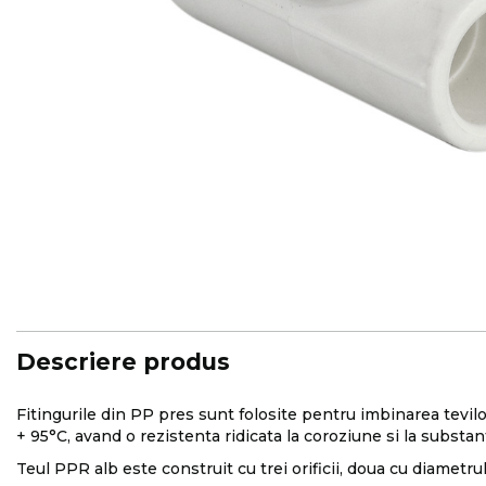
Skip
to
the
beginning
of
the
images
Descriere produs
gallery
Fitingurile din PP pres sunt folosite pentru imbinarea tevilor
+ 95°C, avand o rezistenta ridicata la coroziune si la substa
Teul PPR alb este construit cu trei orificii, doua cu diametrul