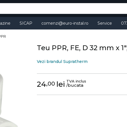
azine
SICAP
comenzi@euro-instal.ro
Service
07
 PPR
Teu PPR, FE, D 32 mm x 1",
Vezi brandul Supratherm
TVA inclus
24
lei
,00
/bucata