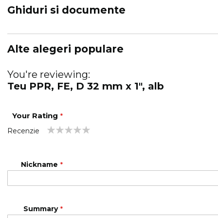
Ghiduri si documente
Alte alegeri populare
You're reviewing:
Teu PPR, FE, D 32 mm x 1", alb
Your Rating
Recenzie
1
2
3
4
5
star
stars
stars
stars
stars
Nickname
Summary