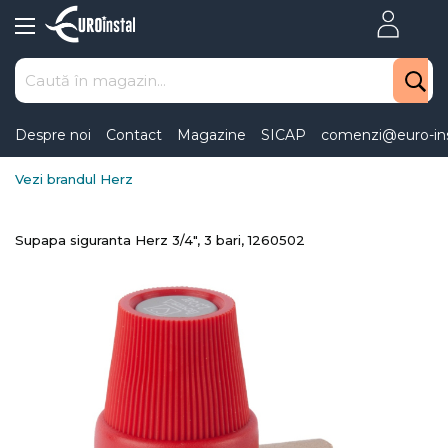
Skip
to
Content
Despre noi
Contact
Magazine
SICAP
comenzi@euro-ins
Vezi brandul Herz
Supapa siguranta Herz 3/4", 3 bari, 1260502
Skip
to
the
end
of
the
images