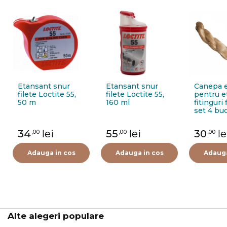
Etansant snur
Etansant snur
Canepa e
filete Loctite 55,
filete Loctite 55,
pentru e
50 m
160 ml
fitinguri 
set 4 buc
34
lei
55
lei
30
le
,00
,00
,00
Adauga in cos
Adauga in cos
Adauga
Alte alegeri populare