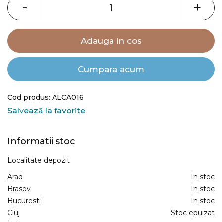
images
-
+
gallery
Adauga in cos
Cumpara acum
Cod produs: ALCA016
Salvează la favorite
Informatii stoc
Localitate depozit
Arad
In stoc
Brasov
In stoc
Bucuresti
In stoc
Cluj
Stoc epuizat