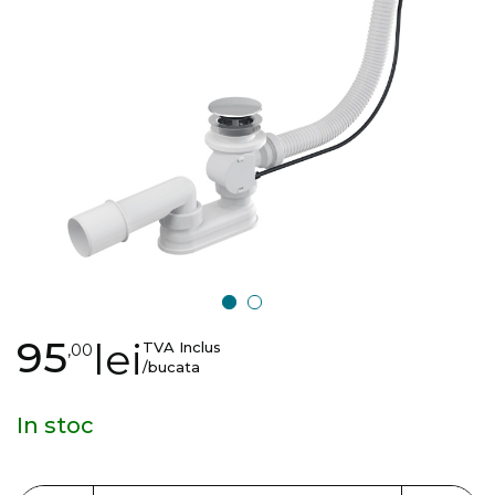
images
gallery
Skip
95
lei
TVA Inclus
,00
to
/bucata
the
beginning
In stoc
of
the