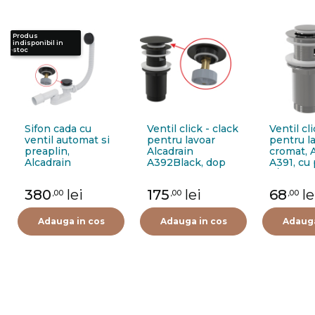
Produs
Produs
indisponibil in
indisponibil in
stoc
stoc
Sifon cada cu
Ventil click - clack
Ventil cli
ventil automat si
pentru lavoar
pentru la
preaplin,
Alcadrain
cromat, 
Alcadrain
A392Black, dop
A391, cu 
A507BLACK,
mare, finisaj
5/4"
negru
negru mat, 1 1/4"
380
lei
175
lei
68
le
,00
,00
,00
Adauga in cos
Adauga in cos
Adauga